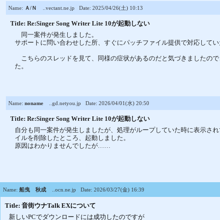
Name:
Ａ/Ｎ
..vectant.ne.jp
Date: 2025/04/26(土) 10:13
Title: Re:Singer Song Writer Lite 10が起動しない
同一案件が発生しました。
サポートに問い合わせした所、すぐにパッチファイル提供で対応してい
こちらのスレッドを見て、同様の症状があるのだと気づきましたので
た。
Name:
noname
..gd.netyou.jp
Date: 2026/04/01(水) 20:50
Title: Re:Singer Song Writer Lite 10が起動しない
自分も同一案件が発生しましたが、処理がループしていた時に表示されていた
イルを削除したところ、起動しました。
原因はわかりませんでしたが……
Name:
船曳 秋成
..ocn.ne.jp
Date: 2026/03/27(金) 16:39
Title: 音街ウナTalk EXについて
新しいPCでダウンロードには成功したのですが