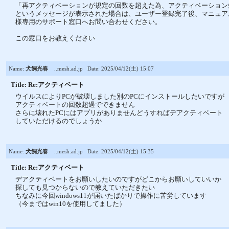
「再アクティベーションが規定の回数を超えた為、アクティベーション
というメッセージが表示された場合は、ユーザー登録完了後、マニュア
様専用のサポート窓口へお問い合わせください。
この窓口をお教えください
Name:
犬飼光春
..mesh.ad.jp
Date: 2025/04/12(土) 15:07
Title: Re:アクティベート
ウイルスによりPCが破壊しました別のPCにインストールしたいですが
アクティベートの回数超過でできません
さらに壊れたPCにはアプリがありませんどうすればデアクティベート
していただけるのでしょうか
Name:
犬飼光春
..mesh.ad.jp
Date: 2025/04/12(土) 15:35
Title: Re:アクティベート
デアクティベートをお願いしたいのですがどこからお願いしていいか
探しても見つからないので教えていただきたい
ちなみに今回windows11が届いたばかりで操作に苦労しています
（今まではwin10を使用してました）