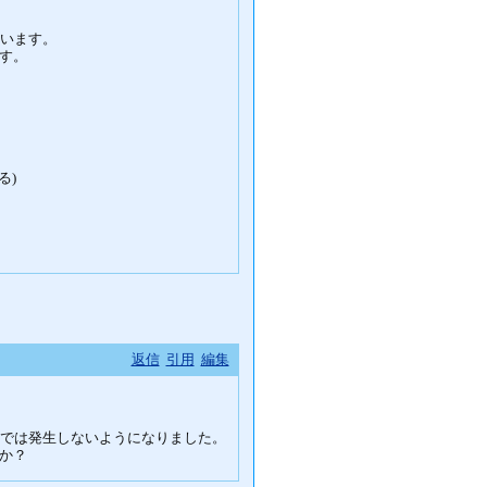
ています。
す。
る)
返信
引用
編集
用では発生しないようになりました。
か？