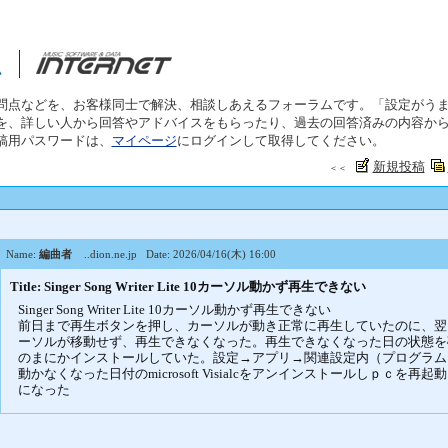
問点などを、お客様同士で解決、相談しあえるフォーラムです。「設定がう
を、詳しい人から回答やアドバイスをもらったり、過去の回答済みの内容か
稿用パスワードは、
マイページ
にログインして取得してください。
新規投稿
＜＜
Name:
編曲者
..dion.ne.jp
Date: 2026/04/16(木) 16:00
Title: Singer Song Writer Lite 10カーソル動かず再生できない
Singer Song Writer Lite 10カーソル動かず再生できない
前日まで再生ボタンを押し、カーソルが動き正常に再生していたのに、翌
ーソルが移動せず、再生できなくなった。再生できなくなった日の状態を確認したら、
のまにかインストールしていた。設定→アプリ→関連設定内（プログラム
動かなくなった日付のmicrosoft Visialcをアンインストールしｐｃ
になった