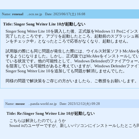
Name:
reneual
..ocn.ne.jp
Date: 2023/06/17(土) 16:08
Title: Singer Song Writer Lite 10が起動しない
Singer Song Writer Lite 10を購入した後、正式版をWindows 11 
完了したところです。アプリを起動したところ、起動前のスプラッシュ画面にて「
ンをチェック中」となったところで応答がなくなり、起動しません。
試用版の際にも同じ問題が発生した際には、ウイルス対策ソフトMcAfe
するようになりました。しかし、正式版ではMcAfeeをインストールし
ている状況です。他の可能性として、Windows Defenderのファイア
を阻害している可能性があると考えていますが、Windows Defender
Singer Song Writer Lite 10を追加しても問題が解消しませんでした。
同様の問題で解決策をご存じの方がいましたら、ご教授をお願いします。
Name:
mouse
..panda-world.ne.jp
Date: 2023/12/12(火) 09:28
Title: Re:Singer Song Writer Lite 10が起動しない
こちらは解決したのでしょうか
Sound itのユーザーですが、新しいパソコンにインストールしたとこ