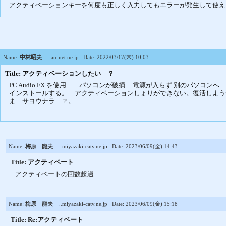
アクティベーションキーを何度も正しく入力してもエラーが発生して使え
Name:
中林昭夫
..au-net.ne.jp
Date: 2022/03/17(木) 10:03
Title: アクティベーションしたい ？
PC Audio FX を使用 パソコンが破損.....電源が入らず 別のパソコンへ
インストールする。 アクティベーションしょりができない。復活しよう
ま サヨウナラ ？。
Name:
梅原 龍夫
..miyazaki-catv.ne.jp
Date: 2023/06/09(金) 14:43
Title: アクティベート
アクティベートの回数超過
Name:
梅原 龍夫
..miyazaki-catv.ne.jp
Date: 2023/06/09(金) 15:18
Title: Re:アクティベート