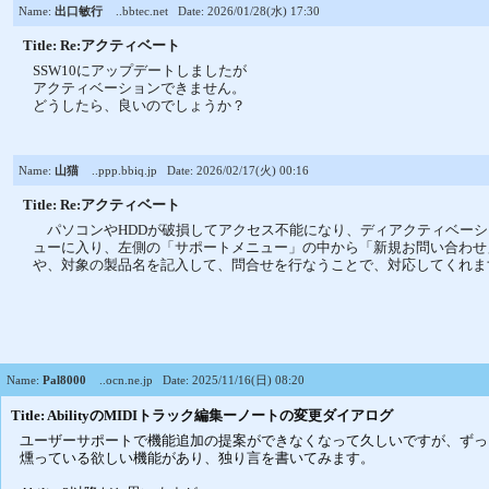
Name:
出口敏行
..bbtec.net
Date: 2026/01/28(水) 17:30
Title: Re:アクティベート
SSW10にアップデートしましたが
アクティベーションできません。
どうしたら、良いのでしょうか？
Name:
山猫
..ppp.bbiq.jp
Date: 2026/02/17(火) 00:16
Title: Re:アクティベート
パソコンやHDDが破損してアクセス不能になり、ディアクティベーシ
ューに入り、左側の「サポートメニュー」の中から「新規お問い合わせ
や、対象の製品名を記入して、問合せを行なうことで、対応してくれま
Name:
Pal8000
..ocn.ne.jp
Date: 2025/11/16(日) 08:20
Title: AbilityのMIDIトラック編集ーノートの変更ダイアログ
ユーザーサポートで機能追加の提案ができなくなって久しいですが、ずっ
燻っている欲しい機能があり、独り言を書いてみます。