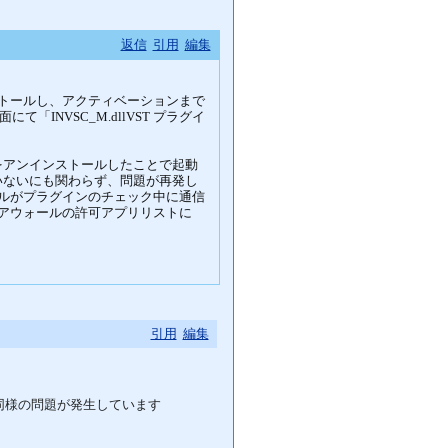
返信
引用
編集
Proにインストールし、アクティベーションまで
INVSC_M.dllVST プラグイ
eをアンインストールしたことで起動
ていないにも関わらず、問題が再発し
ウォールがプラグインのチェック中に通信
ファイアウォールの許可アプリリストに
引用
編集
ろ同様の問題が発生しています