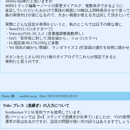
Ability3以降だと思いますが
MIDIトラック編集ーノートの変更ダイアログ、複数表示できるように
改定していただいたおかげで普段の画面に10枚以上同時表示させて使っ
曲の表情付けが楽になるので、大きい画面が使える方は試して頂きたいで
実際にどんな設定が有用かというと、私のところでは以下の様な感じ
・Noteの12,-12 (オクターブ)
・Velocityの10,-10, 2,-2（音量微調整複数押し）
・Gtの「音符長に対して,現在値から」 -1 or -2 (スラー)
・Gt 固定値 88,178,258など多数
・Vel 現在の値から 増減0、ランダマイズ２ (打楽器の連打を自然に聴かせ
ボタンをたくさん付けた1枚のダイアログでこれらが指定できると
便利だと思うのです。
Name:
杉
..enabler.ne.jp
Date: 2025/10/19(日) 09:31
Title: ブレス（息継ぎ）の入力について
Synthesizer V 2 AI 音街ウナを使用しています。
前バージョンでは【br】コマンドで息継ぎが出来ていましたが、V2の使
通常の音は出るのですが、設定の問題や使い方の誤りはありますでしょう