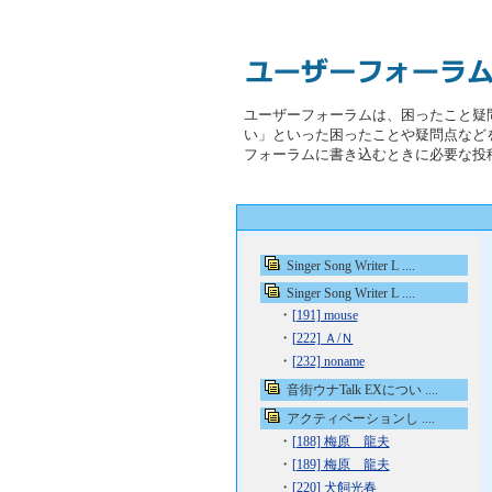
ユーザーフォーラムは、困ったこと疑
い」といった困ったことや疑問点など
フォーラムに書き込むときに必要な投
Singer Song Writer L ....
Singer Song Writer L ....
・
[191] mouse
・
[222] Ａ/Ｎ
・
[232] noname
音街ウナTalk EXについ ....
アクティベーションし ....
・
[188] 梅原 龍夫
・
[189] 梅原 龍夫
・
[220] 犬飼光春