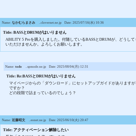
Name:
なかむらまさみ
..clovernet.ne.jp
Date: 2025/07/16(水) 10:36
Title: BASSとDRUMがはいりません
ABILITY 5 Proを購入しました。付随しているBASSとDRUMが、ど
いただけませんか。よろしくお願いします。
Name:
todo
..spmode.ne.jp
Date: 2025/08/04(月) 12:31
Title: Re:BASSとDRUMがはいりません
マイページからの「ダウンロード」にセットアップガイドがありますが
ですか？
どの段階で詰まっているのでしょう？
Name:
近藤昭文
..eonet.ne.jp
Date: 2025/06/10(火) 20:47
Title: アクティベーション解除したい