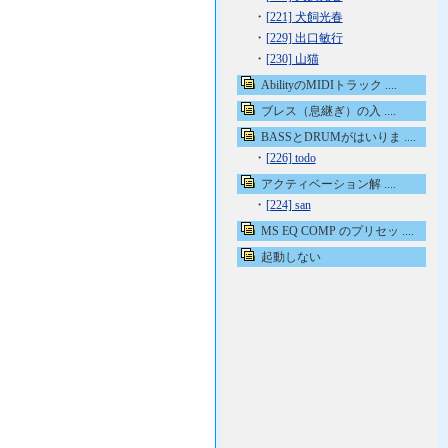
・
[221] 犬飼光春
・
[229] 出口敏行
・
[230] 山猫
AbilityのMIDIトラック ....
ブレス（息継ぎ）の入 ....
BASSとDRUMがはいりま ....
・
[226] todo
アクティベーション解 ....
・
[224] san
MS EQ COMP のプリセッ ....
起動しない