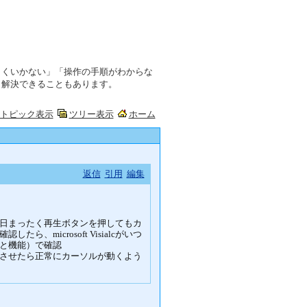
まくいかない」「操作の手順がわからな
ら解決できることもあります。
トピック表示
ツリー表示
ホーム
返信
引用
編集
日まったく再生ボタンを押してもカ
microsoft Visialcがいつ
と機能）で確認
を再起動させたら正常にカーソルが動くよう