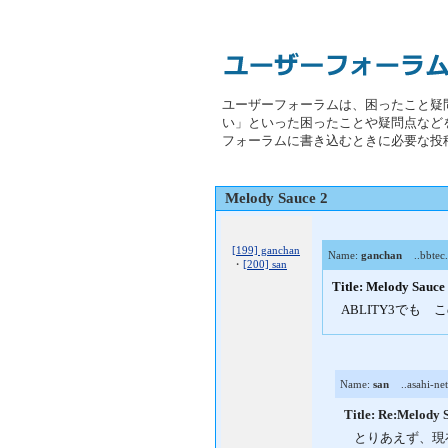
ユーザーフォーラムは、困ったこと疑
い」といった困ったことや疑問点など
フォーラムに書き込むときに必要な投
Melody Sauce 2
[199] ganchan
Name:
ganchan
..bbtec.
・
[200] san
Title: Melody Sauce
ABLITY3でも
Name:
san
..asahi-net.
Title: Re:Melody 
とりあえず、現在私の