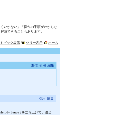
まくいかない」「操作の手順がわからな
ら解決できることもあります。
トピック表示
ツリー表示
ホーム
返信
引用
編集
引用
編集
elody Sauce 2を立ち上げて、適当