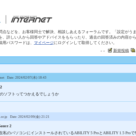
問点などを、お客様同士で解決、相談しあえるフォーラムです。「設定がう
を、詳しい人から回答やアドバイスをもらったり、過去の回答済みの内容か
稿用パスワードは、
マイページ
にログインして取得してください。
新規投稿
＜＜
net
Date: 2024/02/07(水) 18:43
 2
 このソフトってつかえるでしょうか
or.jp
Date: 2024/02/09(金) 21:21
Sauce 2
パソコンにインストールされているABILITY 5 ProとABILITY 1.5 ProでM