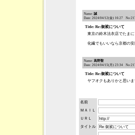
Name:
誠
Date: 2024/04/12(金) 16:27 No:21
Title: Re:袈裟について
東京の鈴木法衣店でたまに
化繊でもいいなら京都の安
Name:
高野聖
Date: 2024/04/15(月) 23:34 No:21
Title: Re:袈裟について
ヤフオクもありかと思いま
名前
ＭＡＩＬ
ＵＲＬ
タイトル