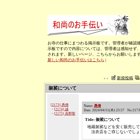
お寺の仕事にまつわる掲示板です。管理者が確認
示板ですので内容については、管理者は感知せず、
されます。新しいページ、こちらからお願いしま
新しい和尚のお手伝いはこちら
|
新規投稿
＜＜
袈裟について
[2173] 愚僧
Name:
愚僧
・
[2174] 誠
Date: 2024/04/11(木) 23:57 No:2173
・
[2175] 高野聖
Title: 袈裟について
地蔵袈裟などを安く販売して
法衣店をご存じないでしょ