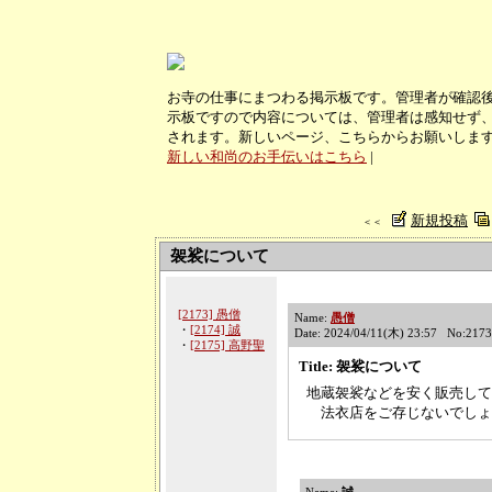
お寺の仕事にまつわる掲示板です。管理者が確認
示板ですので内容については、管理者は感知せず、
されます。新しいページ、こちらからお願いしま
新しい和尚のお手伝いはこちら
|
新規投稿
＜＜
袈裟について
[2173] 愚僧
Name:
愚僧
・
[2174] 誠
Date: 2024/04/11(木) 23:57 No:2173
・
[2175] 高野聖
Title: 袈裟について
地蔵袈裟などを安く販売して
法衣店をご存じないでしょ