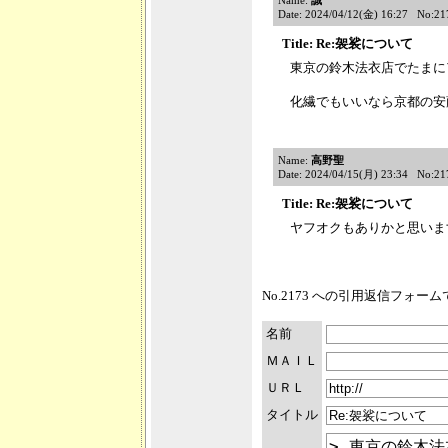
Name:
誠
Date: 2024/04/12(金) 16:27 No:21
Title: Re:袈裟について
東京の鈴木法衣店でたまに
化繊でもいいなら京都の安
Name:
高野聖
Date: 2024/04/15(月) 23:34 No:21
Title: Re:袈裟について
ヤフオクもありかと思いま
No.2173 への引用返信フォー
名前
ＭＡＩＬ
ＵＲＬ
タイトル