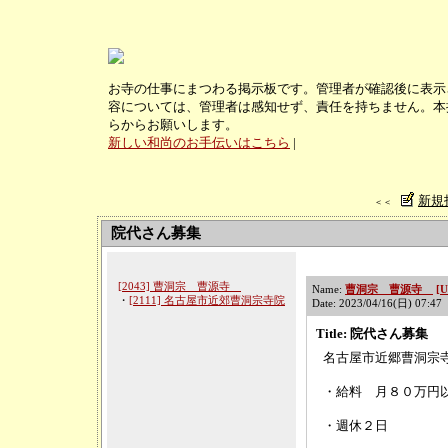
お寺の仕事にまつわる掲示板です。管理者が確認後に表示
容については、管理者は感知せず、責任を持ちません。本
らからお願いします。
新しい和尚のお手伝いはこちら
|
新規
＜＜
院代さん募集
[2043] 曹洞宗 曹源寺
Name:
曹洞宗 曹源寺
[
・
[2111] 名古屋市近郊曹洞宗寺院
Date: 2023/04/16(日) 07:4
Title: 院代さん募集
名古屋市近郷曹洞宗
・給料 月８０万円
・週休２日