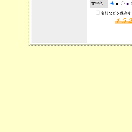
文字色
■
■
名前などを保存