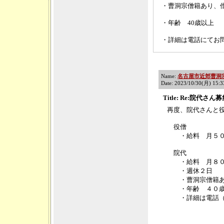
・曹洞宗僧籍あり、
・年齢 40歳以上
・詳細は電話にてお
Name:
名古屋市近郊曹洞
Date: 2023/10/30(月) 15:
Title: Re:院代さん
再度、院代さんと
役僧
・給料 月５０
院代
・給料 月８０
・週休２日
・曹洞宗僧籍あ
・年齢 ４０歳
・詳細は電話（05