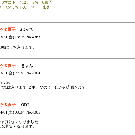
3マコト 4T21 5尚 6恵子
3 3かっちゃん 4J3 5まさ
.2スケ＆面子
..
はっち
3/31(金) 18:16 No.4363
 6:00はっち入ります。
.2スケ＆面子
..
きょん
3/31(金) 22:26 No.4364
 8：30
ければ入ります(ダボーなので、ほかの方優先で)
.2スケ＆面子
..
ODJ
4/01(土) 08:34 No.4365
2(日)行けなくなりました
1名募集となります。