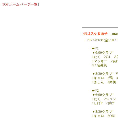
TOP
ホーム
ページ一覧
|
4/1.2スケ＆面子
..
ma
2023/03/31(金) 18:1
■4/1
▼6:00クラブ
1たく 2G4 
1マッキー 2あ
※1名募集
▼8:30クラブ 
1キャロ 2鴨 
1きょん 2尚美 
■4/2
▼6:00クラブ
1たく 2シュン
1しげP 2係庁
▼8:30クラブ
1キャロ 2ODJ