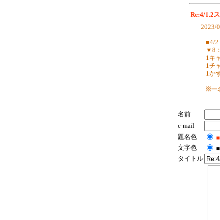
Re:4/1
2023/0
■4/2
▼8：
1キ
1チ
1か
※一
名前
e-mail
題名色
■
文字色
■
タイトル