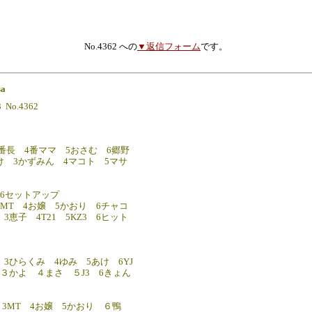
No.4362 への
▼返信フォーム
です。
sa
3 No.4362
３番長 4番ママ 5おさむ 6郷野
け 3かずみん 4マコト 5マサ
V6セットアップ
3MT 4お嬢 5かおり 6チャコ
3恵子 4T21 5KZ3 6ヒット
 3ひらくみ 4ゆみ 5あけ 6YJ
 ３かよ ４まさ ５J3 6きょん
 3MT 4お嬢 5かおり ６鴨