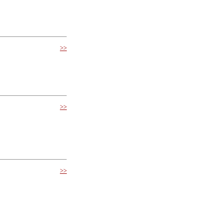
>>
>>
>>