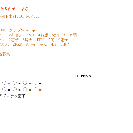
.2スケ＆面子
..
まさ
4/01(土) 16:01 No.4366
00 クラブV6set up
ャロ 2キョン 3MT 4お嬢 5かおり ６鴨
ャコ 2恵子 3玲央 4T21 5尚 6恵子
ずみん 2KZ3 3かっちゃん 4J3 5まさ
名募集
URL
■
■
■
■
■
■
■
■