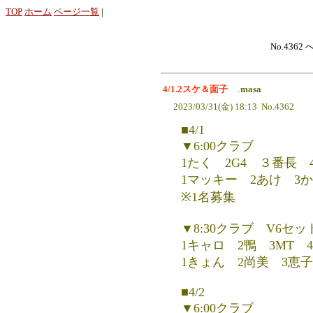
TOP
ホーム
ページ一覧
|
No.4362 
4/1.2スケ＆面子
..
masa
2023/03/31(金) 18:13 No.4362
■4/1
▼6:00クラブ
1たく 2G4 ３番長 
1マッキー 2あけ 3
※1名募集
▼8:30クラブ V6セ
1キャロ 2鴨 3MT 
1きょん 2尚美 3恵子 
■4/2
▼6:00クラブ