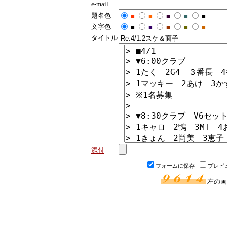
e-mail
題名色
■
■
■
■
■
文字色
■
■
■
■
■
タイトル
添付
フォームに保存
プレビ
左の画