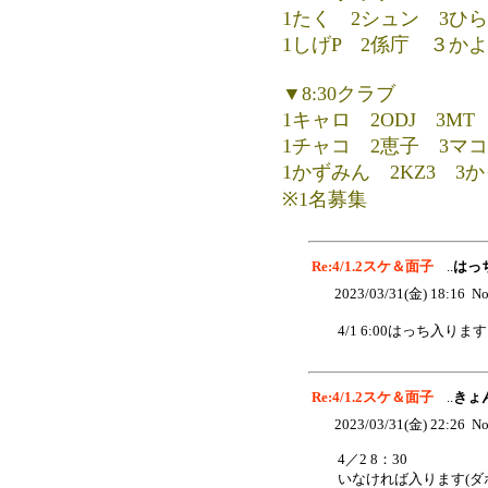
1たく 2シュン 3ひら
1しげP 2係庁 ３か
▼8:30クラブ
1キャロ 2ODJ 3M
1チャコ 2恵子 3マコ
1かずみん 2KZ3 3
※1名募集
Re:4/1.2スケ＆面子
..
はっ
2023/03/31(金) 18:16 No
4/1 6:00はっち入りま
Re:4/1.2スケ＆面子
..
きょ
2023/03/31(金) 22:26 No
4／2 8：30
いなければ入ります(ダ