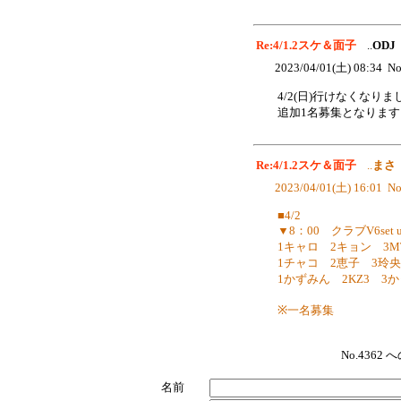
Re:4/1.2スケ＆面子
..
ODJ
2023/04/01(土) 08:34 No
4/2(日)行けなくなりま
追加1名募集となります
Re:4/1.2スケ＆面子
..
まさ
2023/04/01(土) 16:01 No
■4/2
▼8：00 クラブV6set 
1キャロ 2キョン 3
1チャコ 2恵子 3玲央
1かずみん 2KZ3 3
※一名募集
No.436
名前