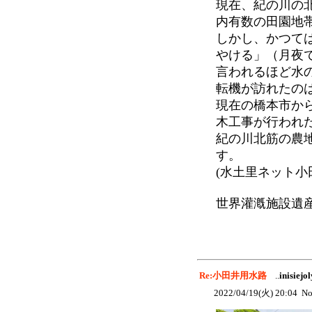
現在、紀の川の
内有数の田園地
しかし、かつて
やける」（月夜
言われるほど水
転機が訪れたの
現在の橋本市か
木工事が行われ
紀の川北筋の農
す。
(水土里ネット小
世界灌漑施設遺
Re:小田井用水路
..
inisiejol
2022/04/19(火) 20:04 No