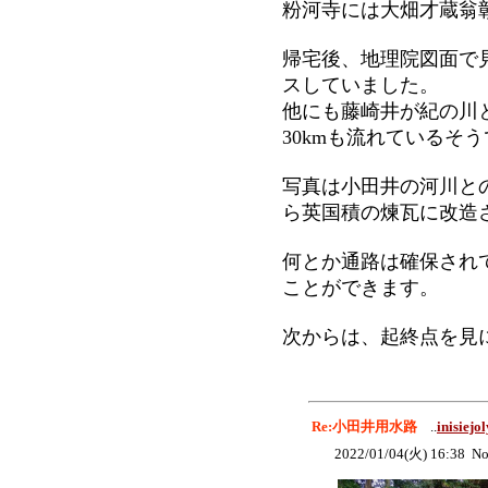
粉河寺には大畑才蔵翁
帰宅後、地理院図面で
スしていました。
他にも藤崎井が紀の川
30kmも流れているそ
写真は小田井の河川と
ら英国積の煉瓦に改造
何とか通路は確保され
ことができます。
次からは、起終点を見
Re:小田井用水路
..
inisiejol
2022/01/04(火) 16:38 No