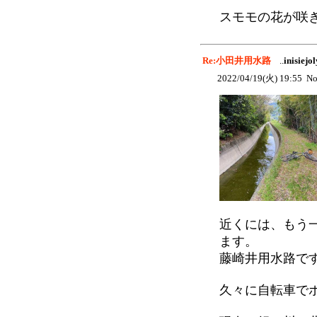
スモモの花が咲
Re:小田井用水路
..
inisiejol
2022/04/19(火) 19:55 No
近くには、もう
ます。
藤崎井用水路で
久々に自転車で