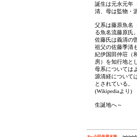
誕生は元永元年（
清、母は監物・
父系は藤原魚名
る魚名流藤原氏
佐藤氏は義清の
祖父の佐藤季清
紀伊国田仲荘（
房）を知行地と
母系については
源清経について
とされている。
(Wikipediaより)
生誕地へ～
Re:小田井用水路
..
inisiejol