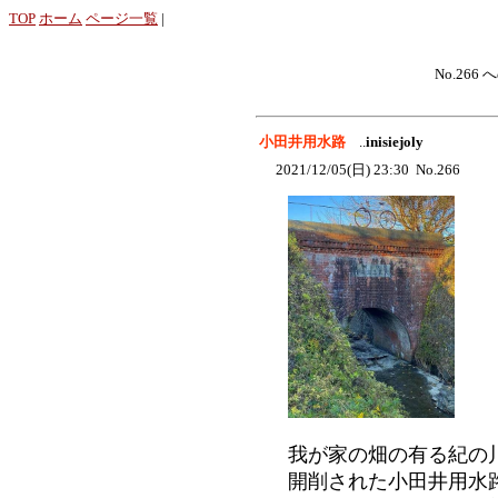
TOP
ホーム
ページ一覧
|
No.266 
小田井用水路
..
inisiejoly
2021/12/05(日) 23:30 No.266
我が家の畑の有る紀の
開削された小田井用水