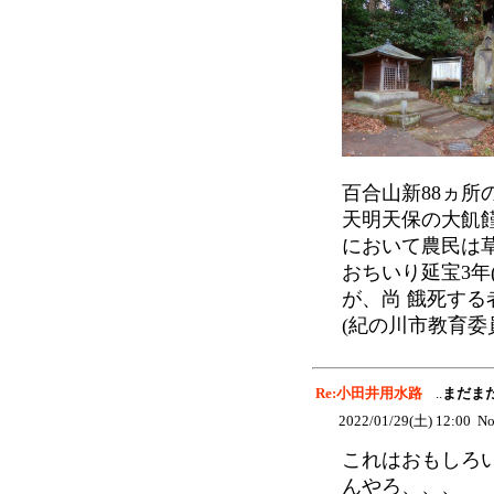
百合山新88ヵ所
天明天保の大飢
において農民は
おちいり延宝3年
が、尚 餓死する
(紀の川市教育委
Re:小田井用水路
..
まだま
2022/01/29(土) 12:00 No
これはおもしろ
んやろ、、、