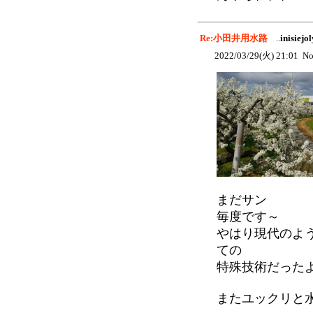
Re:小田井用水路
..
inisiejol
2022/03/29(火) 21:01 No
まだサン
毎度です～
やはり現代のよ
ての
特殊技術だった
またユックリと