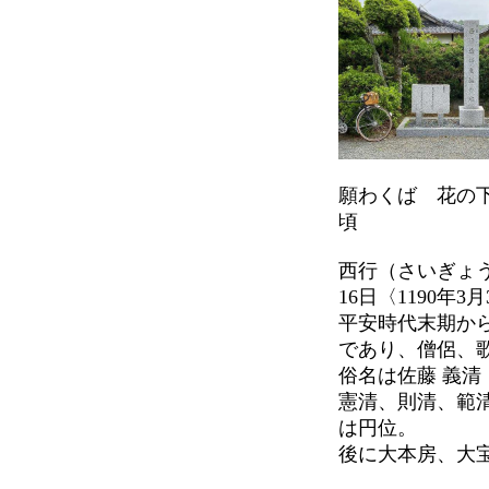
願わくば 花の
頃
西行（さいぎょう、
16日〈1190年3
平安時代末期か
であり、僧侶、
俗名は佐藤 義清
憲清、則清、範
は円位。
後に大本房、大