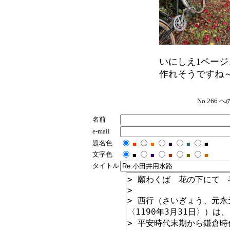
いにしえ1ページ
作れそうですね
No.266
名前
e-mail
題名色
■
■
■
■
■
文字色
■
■
■
■
■
タイトル