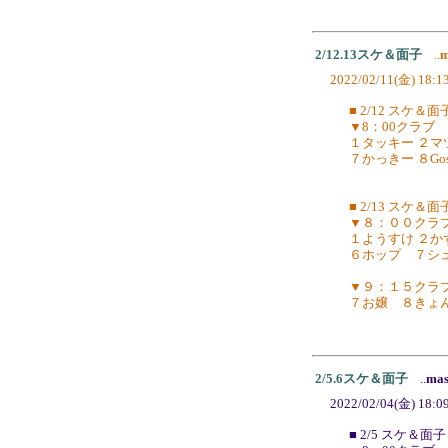
2/12.13スケ＆面子
..
m
2022/02/11(金) 18:1
■ 2/12 スケ＆面
▼8：00クラブ
１タッキー ２マツ
７かっきー ８Gos
■ 2/13 スケ＆面
▼８：００クラ
１ようすけ ２か
６ホップ ７シ
▼９：１５ク
７お嬢 ８きょ
2/5.6スケ＆面子
..
ma
2022/02/04(金) 18:0
■ 2/5 スケ＆面子