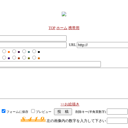
TOP
ホーム
携帯用
URL
■
■
■
■
■
■
■
■
>>お絵描き
フォームに保存
プレビュー
削除キー(半角英数字)
左の画像内の数字を入力して下さい