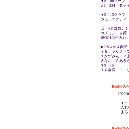
▼8：00クラブ
UT 334 タ
▼9：15クラブ
カモ マナティ
以下4名コロナ
カズミン ぉ嬢
※OC1の中み
■ 2/6スケ＆面子
▼８：００クラ
１かずみん ２よ
８なお ９あき
▼9：15
１０会長 １１
Re:2/6
2022/0
キョ
入れ
よろ
Re:2/6