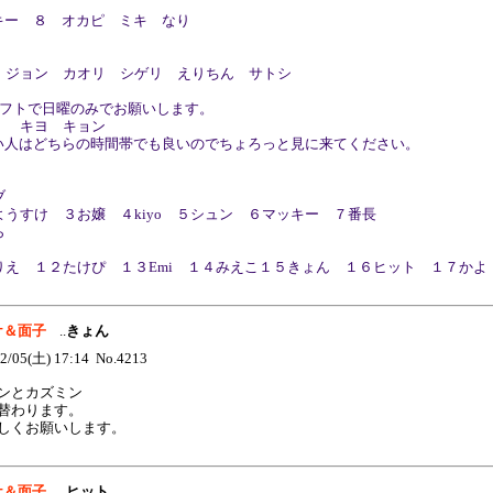
ッキー ８ オカピ ミキ なり
 ジョン カオリ シゲリ えりちん サトシ
シフトで日曜のみでお願いします。
 キヨ キョン
たい人はどちらの時間帯でも良いのでちょろっと見に来てください。
ブ
うすけ ３お嬢 ４kiyo ５シュン ６マッキー ７番長
ら
りえ １２たけぴ １３Emi １４みえこ１５きょん １６ヒット １７かよ
スケ＆面子
..
きょん
2/05(土) 17:14 No.4213
ンとカズミン
替わります。
しくお願いします。
スケ＆面子
..
ヒット