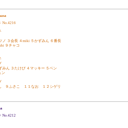
asa
3 No.4216
子
ノ ３会長 ４miki ５かずみん ６番長
hi ９チャコ
子
ブ
ずみん ３たけぴ ４マッキー ５ベン
ュン
ラブ
ん ９ふさこ １１なお １２シゲリ
sa
9 No.4212