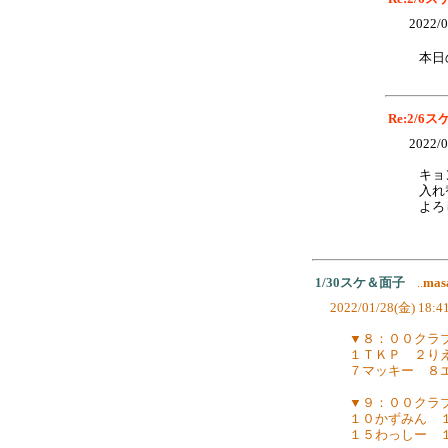
2022/0
本日
Re:2/6
2022/0
キョ
入れ
よろ
1/30スケ＆面子
..
mas
2022/01/28(金) 18:4
▼８：００クラ
１ＴＫＰ ２り
７マッキー ８
▼９：００クラ
１０かずみん 
１５わっしー 