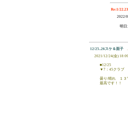
Re:1/22
2022/0
明日
12/25..26スケ＆面子
.
2021/12/24(金) 18:0
■12/25
▼7：45クラブ Xm
曇り/晴れ １３
最高です！！