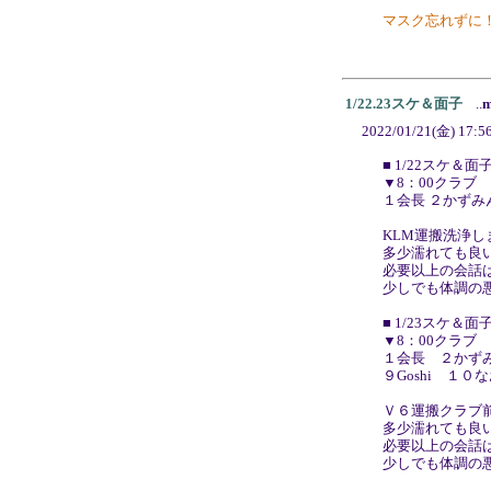
マスク忘れずに
1/22.23スケ＆面子
..
m
2022/01/21(金) 17:5
■ 1/22スケ＆面
▼8：00クラブ
１会長 ２かずみん
KLM運搬洗浄し
多少濡れても良
必要以上の会話
少しでも体調の
■ 1/23スケ＆面
▼8：00クラブ 
１会長 ２かず
９Goshi １０
Ｖ６運搬クラブ
多少濡れても良
必要以上の会話
少しでも体調の