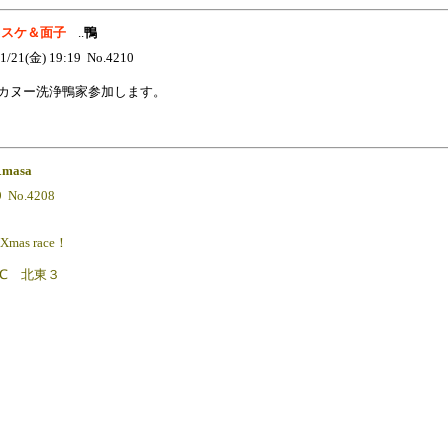
.23スケ＆面子
..
鴨
1/21(金) 19:19 No.4210
カヌー洗浄鴨家参加します。
.
masa
9 No.4208
as race！
℃ 北東３