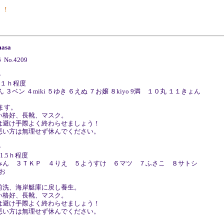
！！
asa
6 No.4209
子
 １ｈ程度
 ３ベン ４miki ５ゆき ６えぬ ７お嬢 ８kiyo 9満 １０丸 １１きょん
ます。
い格好、長靴、マスク。
は避け手際よく終わらせましょう！
悪い方は無理せず休んでください。
子
1.5ｈ程度
みん ３ＴＫＰ ４りえ ５ようすけ ６マツ ７ふさこ ８サトシ
なお
前洗、海岸艇庫に戻し養生。
い格好、長靴、マスク。
は避け手際よく終わらせましょう！
悪い方は無理せず休んでください。