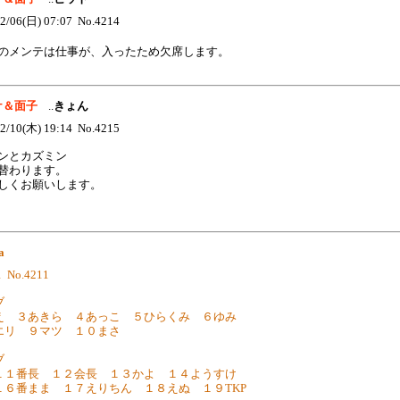
2/06(日) 07:07 No.4214
のメンテは仕事が、入ったため欠席します。
スケ＆面子
..
きょん
2/10(木) 19:14 No.4215
ンとカズミン
替わります。
しくお願いします。
a
1 No.4211
ブ
え ３あきら ４あっこ ５ひらくみ ６ゆみ
エリ ９マツ １０まさ
ブ
１１番長 １２会長 １３かよ １４ようすけ
１６番まま １７えりちん １８えぬ １９TKP