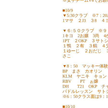
※女子チームV6でお願
■10/9
▼5:30クラブ ※7：2
1マサ ２J3 ３8 
▼６:５０クラブ ※９
1キヨ 2お嬢 3尚 
1PT ２OKP ３サト
１鴨 ２有 ３鶴 ４
１ゆーじ ２おだじ 
さこ
▼8：50 マッキー体
BP まさ カオリン
KLM ヤニキ キョン
RBV PT ぉ嬢
DH T21 OK
パドルレッスン サトシ
※6：50クラス面は9：1
■10/10