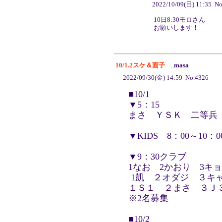
2022/10/09(日) 11:35 No
10日8:30モロさん
お願いします！
10/1.2スケ＆面子
..
masa
2022/09/30(金) 14:59 No.4326
■10/1
▼5：15
まさ ＹＳＫ 二等兵 
▼KIDS 8：00～10：0
▼9：30クラブ
1なお 2かおり 3キョ
1凱 ２オダジ ３キ
１Ｓ１ ２まさ ３Ｊ
※2名募集
■10/2