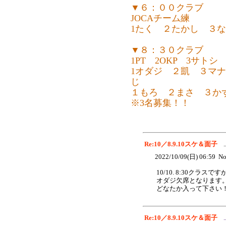
▼６：００クラブ
JOCAチーム練
1たく ２たかし ３な
▼８：３０クラブ
1PT 2OKP 3サトシ 
1オダジ ２凱 ３マ
じ
１もろ ２まさ ３か
※3名募集！！
Re:10／8.9.10スケ＆面子
.
2022/10/09(日) 06:59 No
10/10. 8:30クラスです
オダジ欠席となります
どなたか入って下さい
Re:10／8.9.10スケ＆面子
.