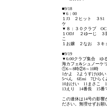
■9/18
▼6：00
１J3 ２ヒット ３S
ケ
▼８：３０クラブ OC×
１ODJ ２ゆーじ 
こ
１お嬢 ２なお ３キョ
■9/19
▼6:00クラブ集合 
海カフェ&シュノーケ
①6～8時②8～10時
1かよ 2ようすけ(ゆ
5べん 6Emi 7ひら
10おけい 11まさこ 
13えり 14番長 15番
この連休は14号の影
ださい。無理せずお願