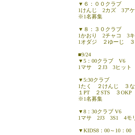
▼６：００クラブ
1けんじ 2カズ 3ア
※1名募集
▼８：３０クラブ
1かおり 2チャコ 3キ
1オダジ ２ゆーじ 
■9/24
▼5：00クラブ V6
1マサ ２J3 3ヒッ
▼5:30クラブ
1たく ２けんじ ３な
１PT ２STS ３OKP 
※1名募集
▼8：30クラブ V6
1マサ 2J3 3S1 
▼KIDS8：00～10：00