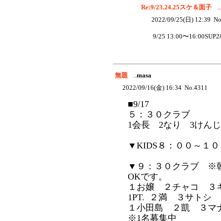
Re:9/23.24.25スケ＆面子
..
2022/09/25(日) 12:39 No
9/25 13:00〜16:00
無題
..
masa
2022/09/16(金) 16:34 No.4311
■9/17
５：３０クラブ
1会長 2なり 3けんじ 
▼KIDS８：００～１
▼９：３０クラブ ※
OKです。
１お嬢 ２チャコ ３キ
1PT. ２満 ３サトシ
１小田島 ２凱 ３マ
※1名募集中