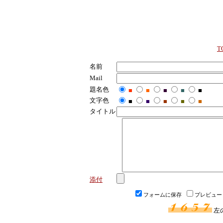
T
名前
Mail
題名色
■
■
■
■
■
文字色
■
■
■
■
■
タイトル
添付
フォームに保存
プレビュー
左