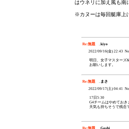
はウネリに加え風も南
※カヌーは毎回艇庫上
Re:無題
..
kiyo
2022/09/16(金) 22:43 No
明日、女子マスターズ&
お願いします。
Re:無題
..
まさ
2022/09/17(土) 04:41 No
17日5:30
G4チームはやめておき
天気も持ちそうで残念
Re:無題
..
Goshi