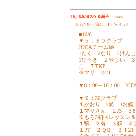
10／8.9.10スケ＆面子
..
masa
2022/10/07(金) 11:18 No.4328
■10/8
▼５：３０クラブ
JOCAチーム練
1たく 2なり 3けんじ 
1ひろき ２やよい 
こ ７TKP
※マサ OC1
▼8：00～10：00 KID
▼９：30クラブ
１かおり 2尚 3お嬢
１マサさん ２J3 ３
※もろ3初回レッスン
１鴨 ２有 ３鶴 ４
１PT ２ＱＢ ３Ｔ2