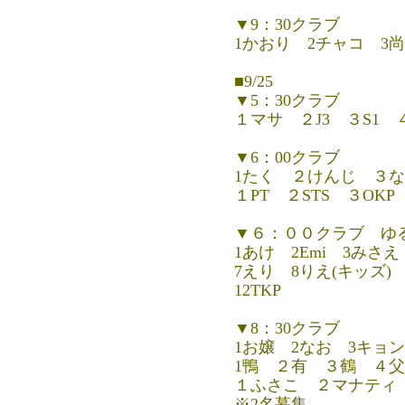
▼9：30クラブ
1かおり 2チャコ 3
■9/25
▼5：30クラブ
１マサ ２J3 ３S1
▼6：00クラブ
1たく ２けんじ ３な
１PT ２STS ３OKP
▼６：００クラブ ゆ
1あけ 2Emi 3みさ
7えり 8りえ(キッズ)
12TKP
▼8：30クラブ
1お嬢 2なお 3キョン
1鴨 ２有 ３鶴 ４
１ふさこ ２マナティ
※2名募集