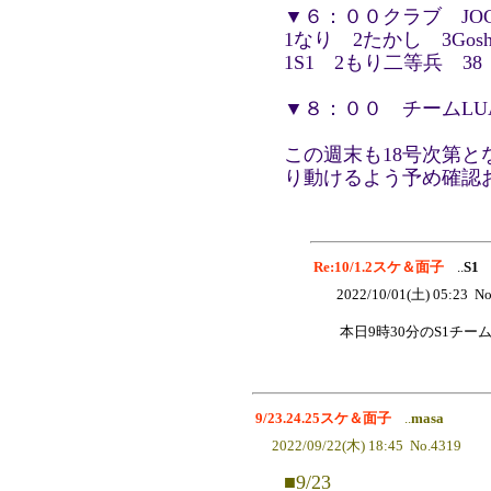
▼６：００クラブ JO
1なり 2たかし 3Gos
1S1 2もり二等兵 38
▼８：００ チームLUA
この週末も18号次第
り動けるよう予め確認
Re:10/1.2スケ＆面子
..
S1
2022/10/01(土) 05:23 No
本日9時30分のS1チ
9/23.24.25スケ＆面子
..
masa
2022/09/22(木) 18:45 No.4319
■9/23