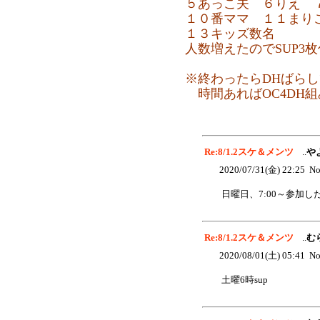
５あっこ夫 ６りえ 
１０番ママ １１まり
１３キッズ数名
人数増えたのでSUP3
※終わったらDHばら
時間あればOC4DH
Re:8/1.2スケ＆メンツ
..
や
2020/07/31(金) 22:25 No
日曜日、7:00～参加し
Re:8/1.2スケ＆メンツ
..
む
2020/08/01(土) 05:41 No
土曜6時sup