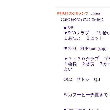
8/8.9.10 スケ＆メンツ
..
masa
2020/08/07(金) 17:15 No.3945
■ 8/8
▼5:30クラブ ゴミ拾
１あつよ ２ヒット ３
▼7:00 SUPmura(sup)
▼７：３０クラブ ゴ
１会長 ２番長 ３か
よい
OC2 サトシ QB
※カヌービーチ置きで