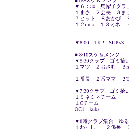
■ 8/9スケ＆メンツ
▼６：30 烏帽子ク
１まさ ２会長 ３まこ
７ヒット ８おかぴ ９
１２miki １３ミネ 1
▼8:00 TKP SUP×3
■ 8/10スケ＆メンツ
▼5:30クラブ ゴミ
１マツ ２おさむ ３m
１番長 ２番ママ ３
▼7:30クラブ ゴミ拾
１ミネミネチーム
１Cチーム
OC1 kuba
▼8時クラブ集合 ゆ
１わっしー ２係長 