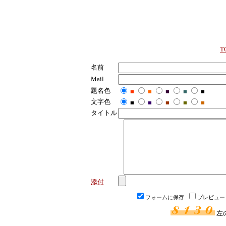
T
名前
Mail
題名色
■
■
■
■
■
文字色
■
■
■
■
■
タイトル
添付
フォームに保存
プレビュー
左