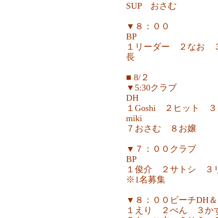
SUP おさむ
▼８：００
BP
１リーダー ２なお 
長
■ 8/２
▼5:30クラブ
DH
１Goshi ２ヒット
miki
７おさむ ８お嬢
▼７：００クラブ
BP
１俊介 ２サトシ ３
※1名募集
▼８：００ビーチDH＆
１えり ２べん ３か