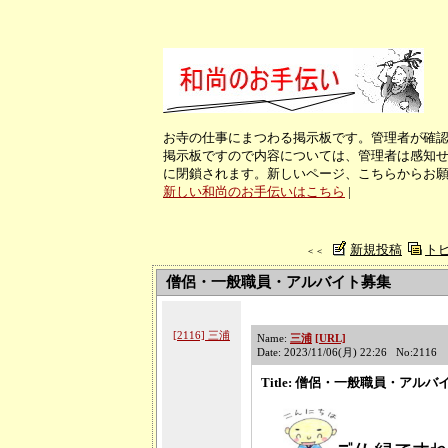
お寺の仕事にまつわる掲示板です。管理者が確
掲示板ですので内容については、管理者は感知せ
に閉鎖されます。新しいページ、こちらからお
新しい和尚のお手伝いはこちら
|
新規投稿
ト
＜＜
僧侶・一般職員・アルバイト募集
[2116] 三浦
Name:
三浦
[URL]
Date: 2023/11/06(月) 22:26 No:2116
Title: 僧侶・一般職員・アル