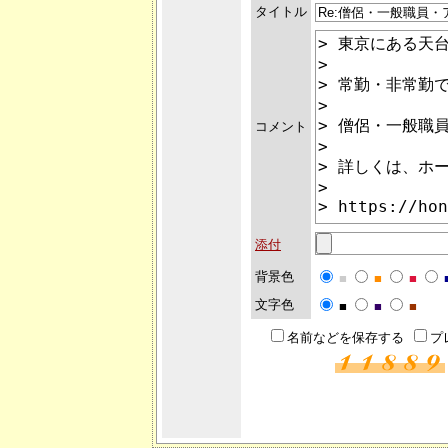
タイトル
コメント
添付
背景色
■
■
■
文字色
■
■
■
名前などを保存する
プ