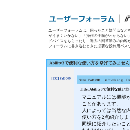
ユーザーフォーラムは、困ったこと疑問点など
がうまくいかない」「操作の手順がわからない
ドバイスをもらったり、過去の回答済みの内容
フォーラムに書き込むときに必要な投稿用パス
Ability3で便利な使い方を挙げてみませ
[132] Pal8000
Name:
Pal8000
..infoweb.ne.jp
Dat
Title: Ability3で便利
マニュアルには機能
ことがあります。
人によっては当然な
使い方を2点紹介しま
同様に紹介したいこ