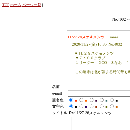
TOP
ホーム
ページ一覧
|
No.4032 
11/27.28スケ＆メンツ
..
masa
2020/11/27(金) 16:35 No.4032
■ 11/２９スケ＆メンツ
▼７：００クラブ
１リーダー ２GO ３なお 
この週末は北が強まる時間帯も
名前
e-mail
題名色
■
■
■
■
■
文字色
■
■
■
■
■
タイトル