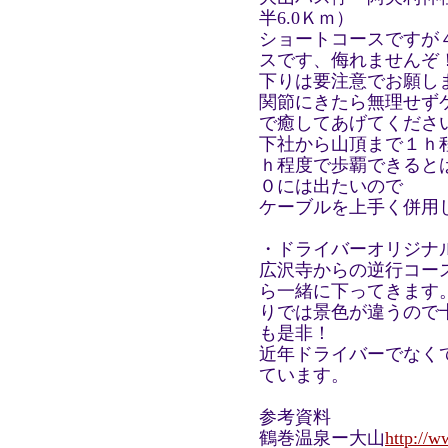
半6.0Ｋｍ）
ショートコースですが
スです、侮れませんぞ
下りは要注意でお願し
関節にきたら無理せず
で癒してあげてくださ
下社から山頂まで１ｈ
ｈ程度で歩覇できると
０には出たいので
ケーブルを上手く併用
・ドライバーオリジナ
広沢寺からの逆行コー
ら一緒に下ってきます
りでは景色が違うので
も是非！
近年ドライバーでなく
ています。
参考資料
鶴巻温泉ー大山
http://