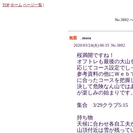
TOP
ホーム
ページ一覧
|
No.3892 
無題
..
masa
2020/03/24(火) 06:35 No.3892
桜満開ですね！
オフトレも最後の大山
応じてコース設定でし
参考資料の他にＷｅｂ
に合ったコースを把握
決して危険なん山では
が楽しみの始まりです
集合 3/29クラブ5:15
持ち物
天候に合わせ各自工夫
山頂付近は雪が残って