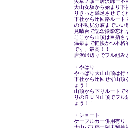
矢草ノ頭ー唐沢峠ー不動
大山女坂から始まり下
りきっと満足させてく
下社から迂回路ルート
の不動尻分岐までいい
見晴台で記念撮影忘れ
ここから山頂は目指さ
温泉まで軽快かつ本格
です、最高！！
唐沢峠辺りでフル組み
・やはり
やっぱり大山山頂は行
下社から迂回せず山頂
ょう！
山頂から下りルートで
りのＲＵＮ山頂でフル
ょう！！
・ショート
ケーブルカー併用有り 
大山バス停ー阿夫利神