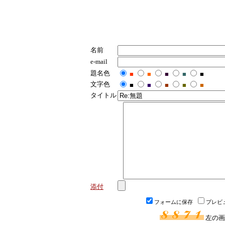
名前
e-mail
題名色
■
■
■
■
■
文字色
■
■
■
■
■
タイトル
添付
フォームに保存
プレビ
左の画