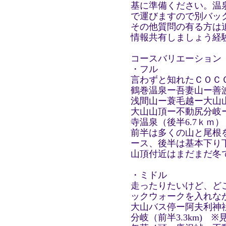
基に準備ください。温
で運びますので別バッ
その他質問の有る方は
情報共有しましょう経
コースバリエーション
・フル
言わずと知れたＣＯＣＣ
鶴巻温泉ー吾妻山ー善
浅間山ー蓑毛越ー大山山
大山山頂ー不動尻分岐
寺温泉（後半6.7ｋｍ）
前半は多くの山と尾根
ース、後半は基本下り
山頂付近はまだまだ冬
・ミドル
走ったりたいけど、ど
ックウォークを入れなが
大山バス停ー阿夫利神
分岐（前半3.3km) 