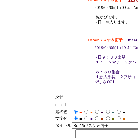
2019/04/06(土) 09:55 No
おかぴです。
7日9:30入ります。
Re:4/6.7スケ＆面子
..
masa
2019/04/06(土) 19:54 No
7日９：３０出艇
１PT ２マチ ３クバ
８：３０集合
１新入部員 ２フサコ
※まさOC1
名前
e-mail
題名色
■
■
■
■
■
文字色
■
■
■
■
■
タイトル