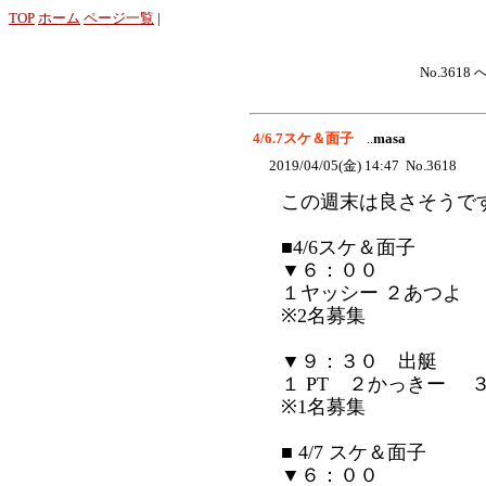
TOP
ホーム
ページ一覧
|
No.3618 
4/6.7スケ＆面子
..
masa
2019/04/05(金) 14:47 No.3618
この週末は良さそうで
■4/6スケ＆面子
▼６：００
１ヤッシー ２あつよ
※2名募集
▼９：３０ 出艇
１ PT ２かっきー 
※1名募集
■ 4/7 スケ＆面子
▼６：００