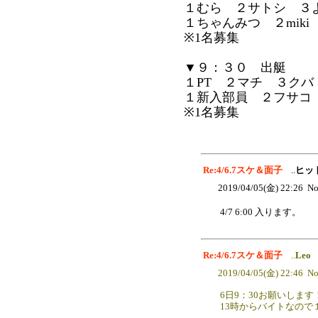
１むら ２サトシ ３よ
１ちゃんみつ ２mik
※1名募集
▼９：３０ 出艇
１PT ２マチ ３クバ
１新入部員 ２フサコ
※1名募集
Re:4/6.7スケ＆面子
..
ヒッ
2019/04/05(金) 22:26 No
4/7 6:00 入ります。
Re:4/6.7スケ＆面子
..
Leo
2019/04/05(金) 22:46 No
6日9：30お願いします
13時からバイトなの