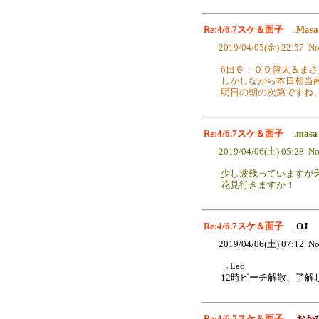
Re:4/6.7スケ＆面子
..
Masa
2019/04/05(金) 22:57 No
6日６：００啓太＆ま
しかしながら本日相当
明日の朝の次第ですね
Re:4/6.7スケ＆面子
..
masa
2019/04/06(土) 05:28 No
少し波残っていますが
花見行きますか！
Re:4/6.7スケ＆面子
..
OJ
2019/04/06(土) 07:12 No
→Leo
12時ビーチ解散、了解
Re:4/6.7スケ＆面子
..
おか