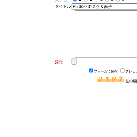
■
■
■
■
■
タイトル
添付
フォームに保存
プレビ
左の画