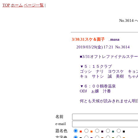
TOP
ホーム
ページ一覧
|
No.3614 
3/30.31スケ＆面子
..
masa
2019/03/29(金) 17:21 No.3614
■3/31オフトレファイナルステー
▼５：１５クラブ
ゴッシ ナリ ヨウスケ キョ
キョ サトシ 誠 美樹 ちゃ
▼６：００鶴巻温泉
ODJ ぉ嬢 汁番
何とも天候が読みきれません明
名前
e-mail
題名色
■
■
■
■
■
文字色