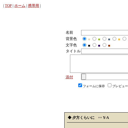
|
TOP
|
ホーム
|
携帯用
|
名前
背景色
■
■
■
■
文字色
■
■
■
タイトル
添付
フォームに保存
プレビュー
◆ 夕方くらいに
++
Y-A