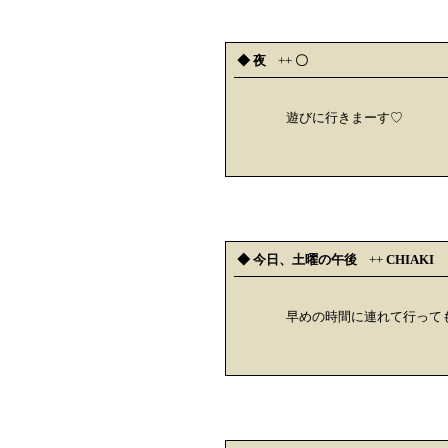
◆ 夜
++
〇
遊びに行きまーす♡
◆ 今日、土曜の午後
++
CHIAKI
早めの時間に連れて行って