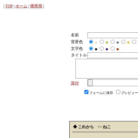
|
TOP
|
ホーム
|
携帯用
|
名前
背景色
■
■
■
■
文字色
■
■
■
タイトル
添付
フォームに保存
プレビュー
◆ これから
++
ねこ