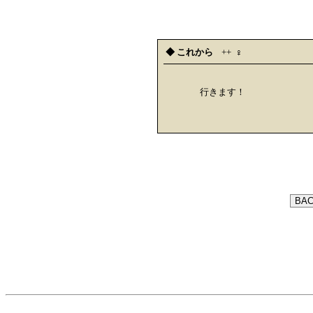
◆ これから
++
︎︎ ♀
行きます！