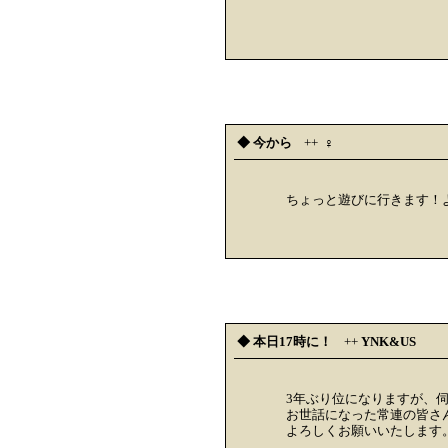
◆ 今から
++
︎︎ ♀
ちょっと遊びに行きます！
◆ 本日17時に！
++
YNK&US
3年ぶり位になりますが、
お世話になった常連の皆さ
よろしくお願いいたします