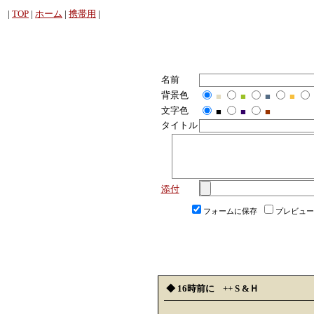
|
TOP
|
ホーム
|
携帯用
|
名前
背景色
■
■
■
■
文字色
■
■
■
タイトル
添付
フォームに保存
プレビュー
◆ 16時前に
++
S &Ｈ