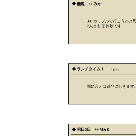
◆ 無題
++
みか
3/6 カップルで行こうかと
2人とも 初体験です…
◆ ランチタイム！
++
pm
間に合えば遊びに行きます
◆ 明日6日
++
M&K