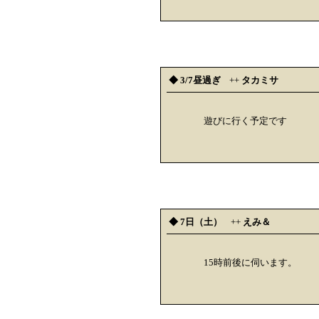
◆ 3/7昼過ぎ
++
タカミサ
遊びに行く予定です
◆ 7日（土）
++
えみ＆
15時前後に伺います。