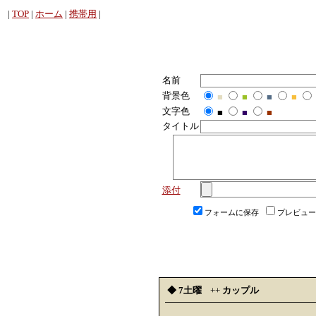
|
TOP
|
ホーム
|
携帯用
|
名前
背景色
■
■
■
■
文字色
■
■
■
タイトル
添付
フォームに保存
プレビュー
◆ 7土曜
++
カップル