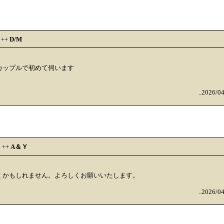
++
D/M
カップルで初めて伺います
..2026/0
++
A＆Ｙ
くかもしれません。よろしくお願いいたします。
..2026/0