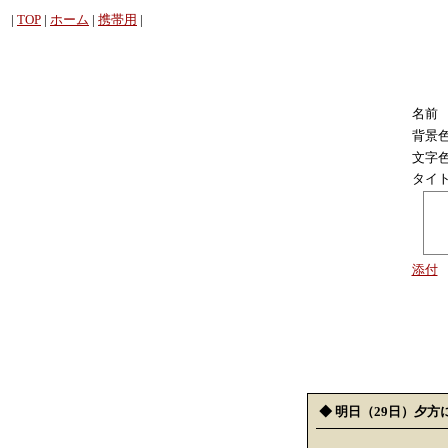
|
TOP
|
ホーム
|
携帯用
|
名前
背景
文字
タイ
添付
◆ 明日（29日）夕方