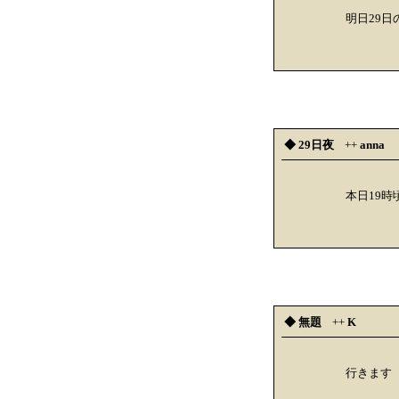
明日29日
◆ 29日夜
++
anna
本日19
◆ 無題
++
K
行きます