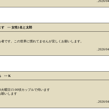
..2026/0
ます
++
女性1名と太郎
心者です。この世界に慣れてませんが宜しくお願いします。
..2026/0
ろ
++
K
28火曜日15:00頃カップルで伺います
お願いします
..2026/0