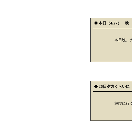
◆ 本日（4/27） 晩
本日晩、
◆ 26日夕方くらいに
遊びに行