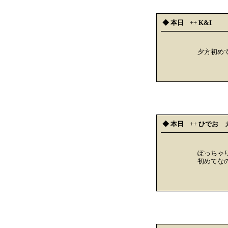
◆ 本日
++
K&I
夕方初め
◆ 本日
++
ひでお 
ぽっちゃ
初めてな