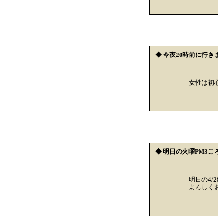
◆ 今夜20時前に行き
女性は初
◆ 明日の火曜PM3こ
明日の4/
よろしく