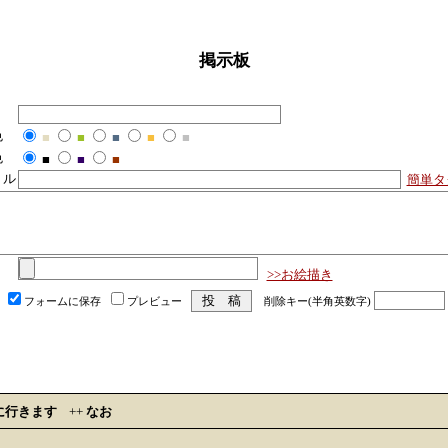
掲示板
色
■
■
■
■
■
色
■
■
■
トル
簡単タ
>>お絵描き
フォームに保存
プレビュー
削除キー(半角英数字)
に行きます
++
なお