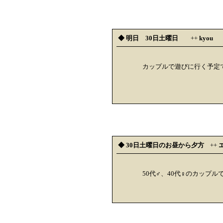
◆ 明日 30日土曜日
++
kyou
カップルで遊びに行く予定
◆ 30日土曜日のお昼から夕方
++
50代♂、40代♀のカップ