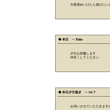
今夜遅めいけたら遊びにい
◆ 本日
++
𝑻𝒐𝒌𝒐
夕方お邪魔します
仲良くしてください
◆ 本日夕方過ぎ
++
S&Ｙ
お伺いさせていただきます