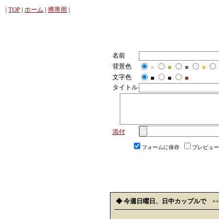
|
TOP
|
ホーム
|
携帯用
|
名前
背景色
■
■
■
■
文字色
■
■
■
タイトル
添付
フォームに保存
プレビュー
◆ 今週日曜日、日中カップルで
+