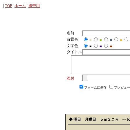
|
TOP
|
ホーム
|
携帯用
|
名前
背景色
■
■
■
■
文字色
■
■
■
タイトル
添付
フォームに保存
プレビュー
◆ 明日 月曜日 ｐｍ２ころ
++
K