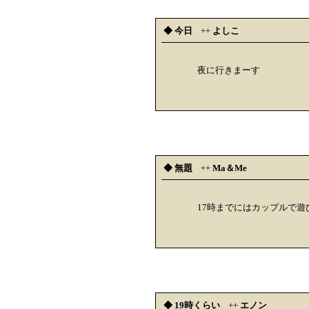
◆ 今日
++
よしこ
夜に行きまーす
◆ 無題
++
Ma＆Me
17時までにはカップルで遊
◆ 19時くらい
++
エノン