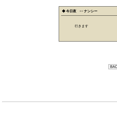
◆ 今日夜
++
ナンシー
行きます