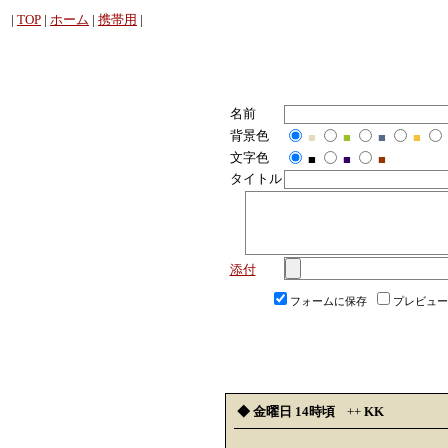
|
TOP
|
ホーム
|
携帯用
|
名前
背景色
■
■
■
■
文字色
■
■
■
タイトル
添付
フォームに保存
プレビュー
◆ 金曜日 14時頃
++
KK