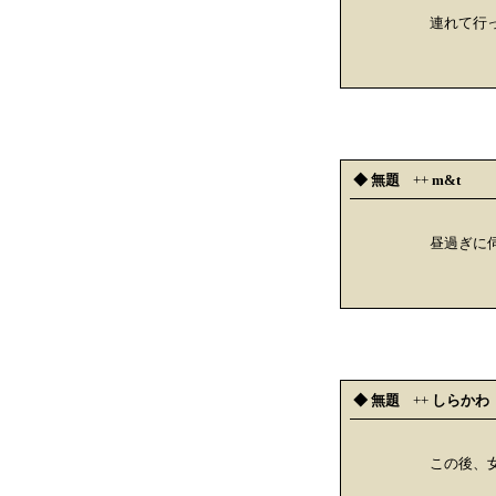
連れて行
◆ 無題
++
m&t
昼過ぎに
◆ 無題
++
しらかわ
この後、