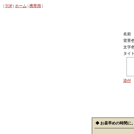
|
TOP
|
ホーム
|
携帯用
|
名前
背景
文字
タイ
添付
◆ お昼早めの時間に