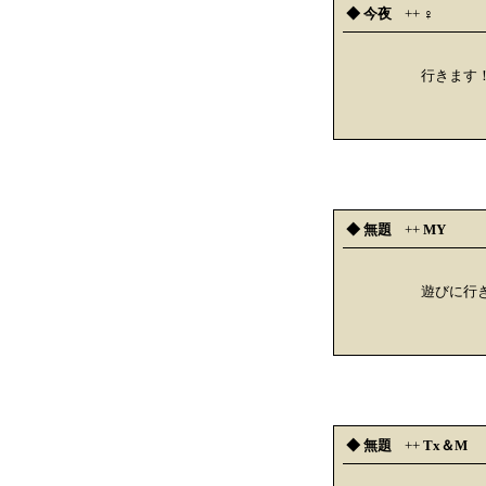
◆ 今夜
++
♀
行きます
◆ 無題
++
MY
遊びに行
◆ 無題
++
Tx＆M