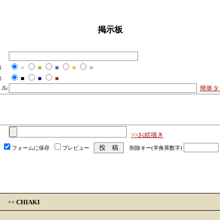
掲示板
色
■
■
■
■
■
色
■
■
■
トル
簡単タ
>>お絵描き
フォームに保存
プレビュー
削除キー(半角英数字)
。
++
CHIAKI