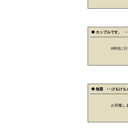
◆ カップルです。
+
8時頃に
◆ 無題
++
けもけも
お邪魔し