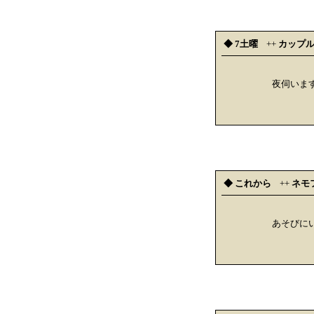
◆ 7土曜
++
カップ
夜伺いま
◆ これから
++
ネモ
あそびに