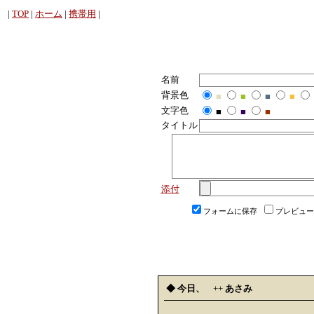
|
TOP
|
ホーム
|
携帯用
|
名前
背景色
■
■
■
■
文字色
■
■
■
タイトル
添付
フォームに保存
プレビュー
◆ 今日、
++
あさみ