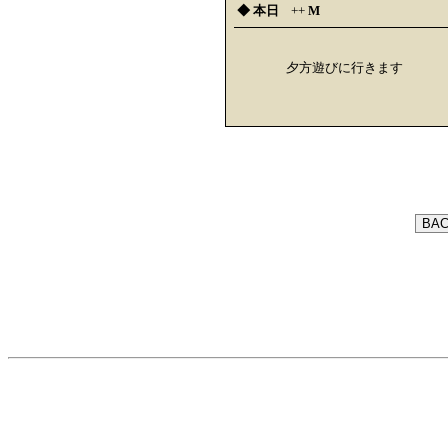
◆ 本日
++
M
夕方遊びに行きます