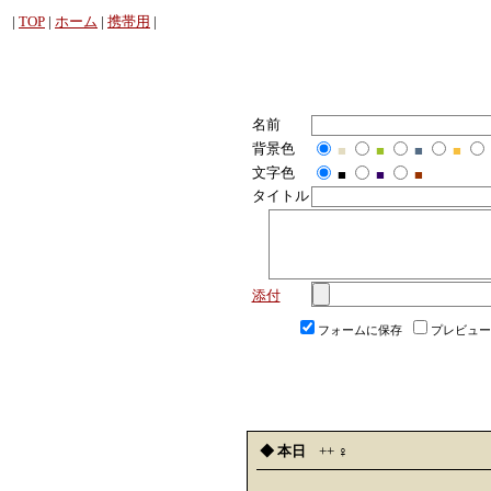
|
TOP
|
ホーム
|
携帯用
|
名前
背景色
■
■
■
■
文字色
■
■
■
タイトル
添付
フォームに保存
プレビュー
◆ 本日
++
♀