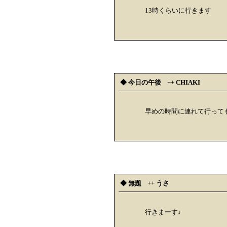
13時くらいに行きます
◆ 今日の午後
++
CHIAKI
早めの時間に連れて行って
◆ 無題
++
うさ
行きまーす♩