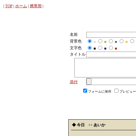
|
TOP
|
ホーム
|
携帯用
|
名前
背景色
■
■
■
■
文字色
■
■
■
タイトル
添付
フォームに保存
プレビュー
◆ 今日
++
あいか