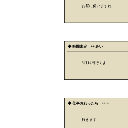
お昼に伺いますね
◆ 時間未定
++
みい
8月14日行くよ
◆ 仕事おわったら
++
♀
行きます