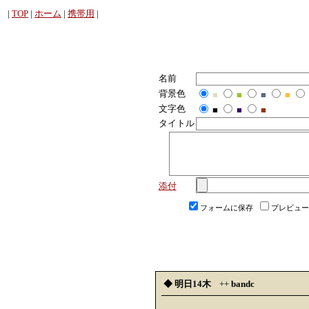
|
TOP
|
ホーム
|
携帯用
|
名前
背景色
■
■
■
■
文字色
■
■
■
タイトル
添付
フォームに保存
プレビュー
◆ 明日14木
++
bandc