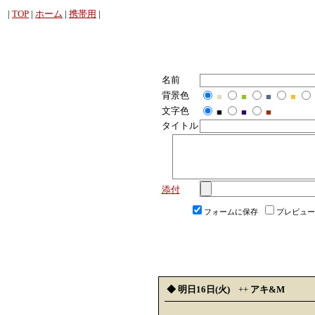
|
TOP
|
ホーム
|
携帯用
|
名前
背景色
■
■
■
■
文字色
■
■
■
タイトル
添付
フォームに保存
プレビュー
◆ 明日16日(火)
++
アキ&M