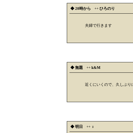
◆ 20時から
++
ひろのり
夫婦で行きます
◆ 無題
++
k&M
近くにいくので、久しぶり
◆ 明日
++
♀