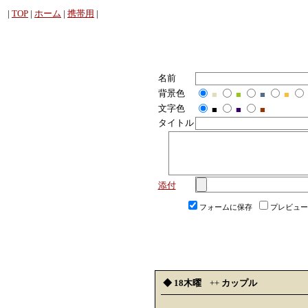
|
TOP
|
ホーム
|
携帯用
|
名前
背景色
■
■
■
■
文字色
■
■
■
タイトル
添付
フォームに保存
プレビュー
◆ 18木曜
++
カップル