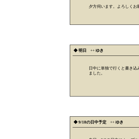
夕方伺います。よろしくお
◆ 明日
++
ゆき
日中に単独で行くと書き込
ました。
◆ 9/18の日中予定
++
ゆき