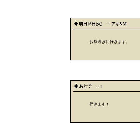
◆ 明日16日(火)
++
アキ&M
お昼過ぎに行きます。
◆ あとで
++
♀
行きます！