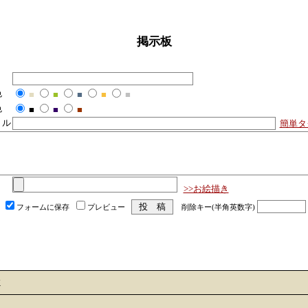
掲示板
色
■
■
■
■
■
色
■
■
■
トル
簡単タ
>>お絵描き
フォームに保存
プレビュー
削除キー(半角英数字)
K