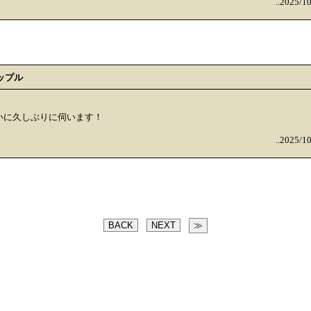
..2025/1
ップル
いに久しぶりに伺います！
..2025/1