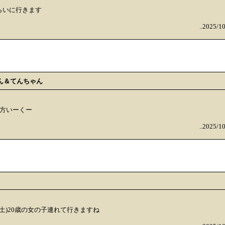
らいに行きます
..2025/1
ん＆てんちゃん
夕方いーくー
..2025/1
日(土)20歳の女の子連れて行きますね