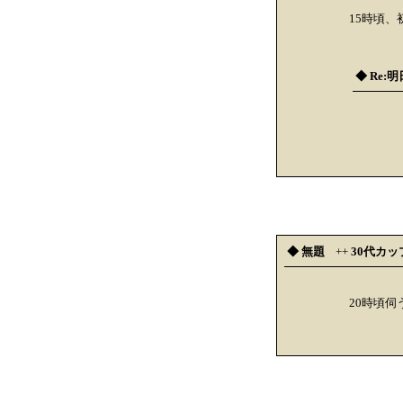
15時頃
◆ Re:明
◆ 無題
++
30代カッ
20時頃伺