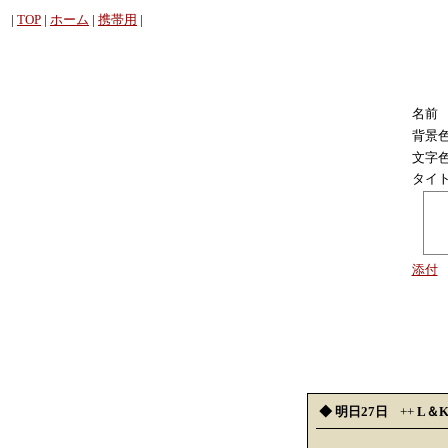
|
TOP
|
ホーム
|
携帯用
|
名前
背景
文字
タイ
添付
◆ 明日27日
++
L＆