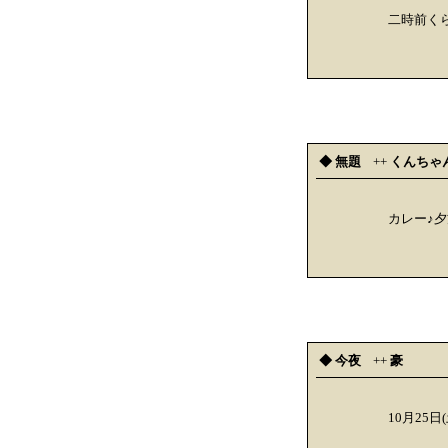
二時前く
◆ 無題
++
くんちゃ
カレー♪
◆ 今夜
++
豪
10月25