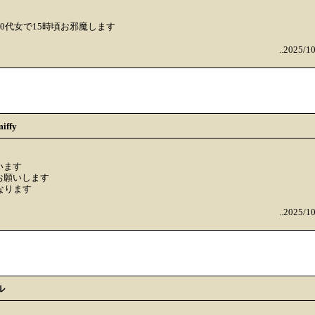
30代女で15時頃お邪魔します
..2025/1
iffy
います
お願いします
なります
..2025/1
ル