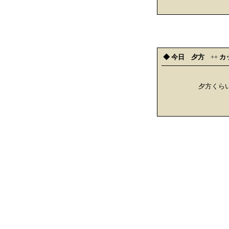
◆ 今日 夕方
++
カ
夕方くら