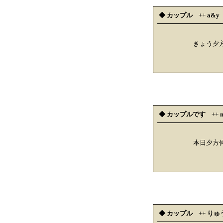
◆ カップル
++
a&y
きょう夕
◆ カップルです
++
m
本日夕方
◆ カップル
++
りゅ