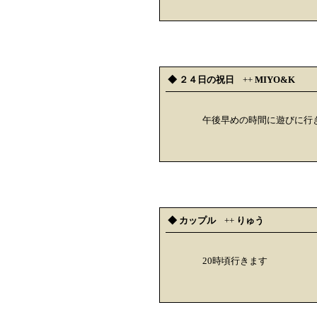
◆ ２４日の祝日
++
MIYO&K
午後早めの時間に遊びに行
◆ カップル
++
りゅう
20時頃行きます