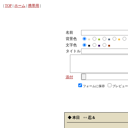
|
TOP
|
ホーム
|
携帯用
|
名前
背景色
■
■
■
■
文字色
■
■
■
タイトル
添付
フォームに保存
プレビュー
◆ 本日
++
忍＆