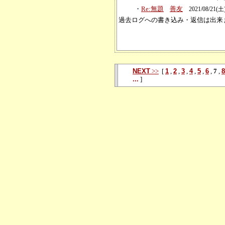
・
Re:無題
善友
2021/08/21(土)
過去ログへの書き込み・返信は出来
NEXT
>>
[
1
,
2
,
3
,
4
,
5
,
6
,
7
,
8
...
]