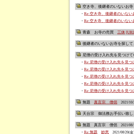
空き寺、後継者のいないお寺
・
Re:空き寺、後継者のいな
・
Re:空き寺、後継者のいな
青森 お寺の売買
三休
[UR
後継者のいないお寺を探して
尼僧の受け入れ先を見つけて
・
Re:尼僧の受け入れ先を見
・
Re:尼僧の受け入れ先を見
・
Re:尼僧の受け入れ先を見
・
Re:尼僧の受け入れ先を見
・
Re:尼僧の受け入れ先を見
無題
真言宗 僧侶
2021/10/
天台宗 御法務お手伝い致し
無題
真言宗 僧侶
2021/08/
・
Re:無題
妙恵
2021/08/20(金)