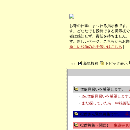
お寺の仕事にまつわる掲示板です。
す。どなたでも投稿できる掲示板で
者は感知せず、責任を持ちません。
す。新しいページ、こちらからお願
新しい和尚のお手伝いはこちら
|
新規投稿
トピック表示
＜＜
僧侶見習いを希望します。
・
Re:僧侶見習いを希望します
・
まだ探していたら
中根善
役僧さん緊急募集です。
善
役僧募集（関西）
生蓮寺
[U