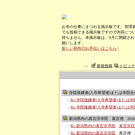
お寺の仕事にまつわる掲示板です。管理
でも投稿できる掲示板ですので内容につ
持ちません。本掲示板は、9月に閉鎖さ
願いします。
新しい和尚のお手伝いはこちら
|
新規投稿
トピック
＜＜
寺院後継者(入寺希望者)または寺院合併希
・
Re:寺院後継者(入寺希望者)または寺院合
・
Re:寺院後継者(入寺希望者)または寺院合
新潟県内の真言宗寺院
真言僧
2024
・
Re:新潟県内の真言宗寺院
真言宗住
・
Re:新潟県内の真言宗寺院
真言僧