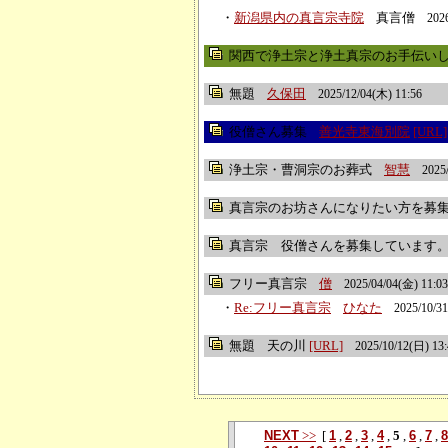
・
新潟県内の真言宗寺院
真言僧
202
関西で浄土宗と浄土真宗のお手伝いしてく
無題
久保田
2025/12/04(木) 11:56
役僧さん募集
善光寺東海別院
[URL]
浄土宗・曹洞宗のお葬式
智慧
2025
真言宗のお坊さんになりたい方を募
真言宗 役僧さんを募集しています
フリー真言宗
僧
2025/04/04(金) 11:03
・
Re:フリー真言宗
ひなた
2025/10/3
無題
天の川
[URL]
2025/10/12(日) 13
NEXT
>>
[
1
,
2
,
3
,
4
,
5
,
6
,
7
,
8