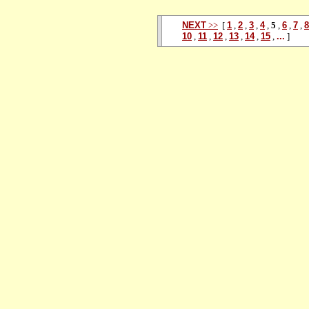
NEXT
>>
[
1
,
2
,
3
,
4
,
5
,
6
,
7
,
8
10
,
11
,
12
,
13
,
14
,
15
,
...
]