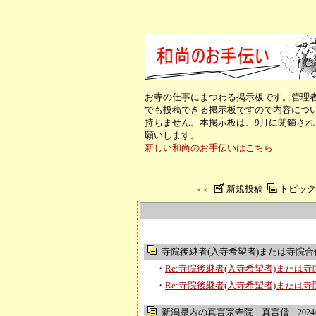
お寺の仕事にまつわる掲示板です。管理
でも投稿できる掲示板ですので内容につ
持ちません。本掲示板は、9月に閉鎖さ
願いします。
新しい和尚のお手伝いはこちら
|
新規投稿
トピック
＜＜
寺院後継者(入寺希望者)または寺院合併希
・
Re:寺院後継者(入寺希望者)または寺院合
・
Re:寺院後継者(入寺希望者)または寺院合
新潟県内の真言宗寺院
真言僧
2024