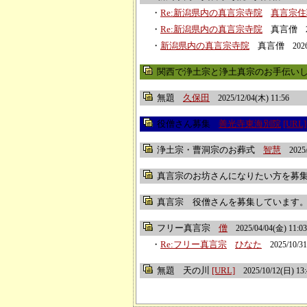
・
Re:新潟県内の真言宗寺院
真言宗住
・
Re:新潟県内の真言宗寺院
真言僧
・
新潟県内の真言宗寺院
真言僧
202
関西で浄土宗と浄土真宗のお手伝いしてく
無題
久保田
2025/12/04(木) 11:56
役僧さん募集
善光寺東海別院
[URL]
浄土宗・曹洞宗のお葬式
智慧
2025
真言宗のお坊さんになりたい方を募
真言宗 役僧さんを募集しています
フリー真言宗
僧
2025/04/04(金) 11:03
・
Re:フリー真言宗
ひなた
2025/10/3
無題
天の川
[URL]
2025/10/12(日) 13