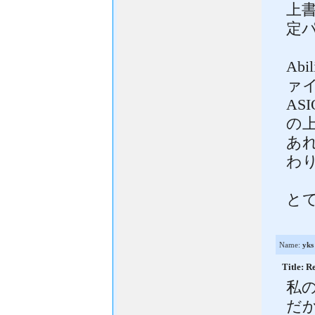
上
定
Ab
ァ
AS
の
あ
わ
と
Name:
yks
Title
私
だ