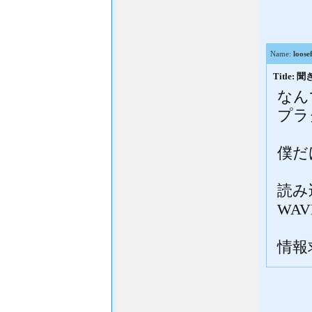
Name:
loose
Title:
なん
プラ
僕だ
読み
WAV
情報