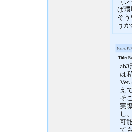
（レ
ば環
そう
うか
Name:
Pal
Title
a
は
Ve
え
そ
実
し
可
て