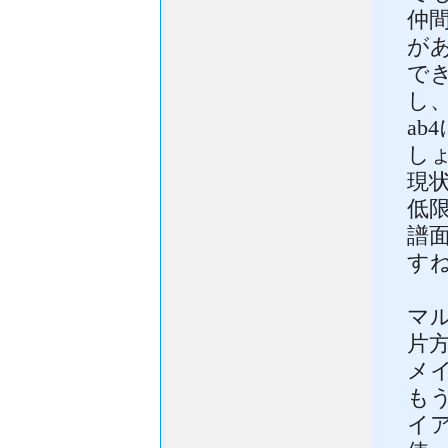
仲
が
でき
し
a
し
現
低
譜
す
マ
片
メ
もう
イ