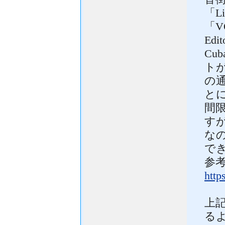
「L
「V
Edi
Cu
ト
の
と
間
すが
な
で
参考
http
上記
る