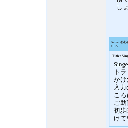
し
Name:
初心
15:27
Title: S
Sing
トラ
かけ
入力
ころ
ご助
初歩
けて