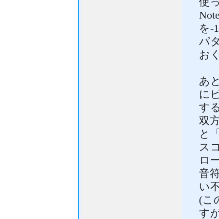
使
No
を-
パ
お
あ
に
す
双
と
ス
ロ
音
い
(
す