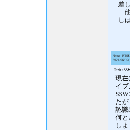
差
他
し
Name:
ETS
2021/06/09(
Title
現在
イブ
SS
たが
認識
何と
しよ