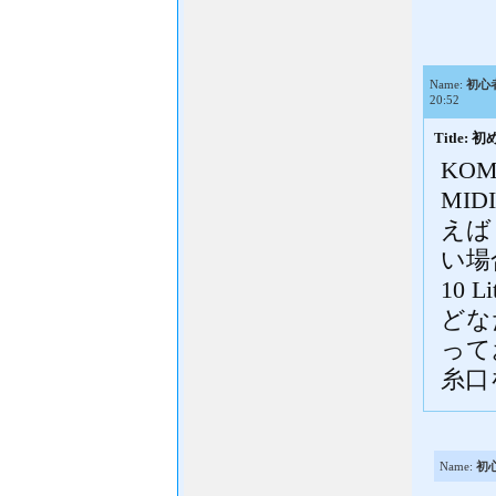
Name:
初心
20:52
Title:
KO
MID
えば
い場合
10 
どな
って
糸口
Name:
初