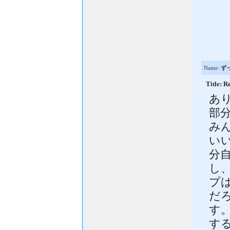
Name:
ず
Title
あり
部分
み
い
分
し
プ
だ
す。
す