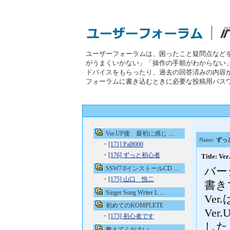
ユーザーフォーラムは、困ったこと疑問点など
がうまくいかない」「操作の手順がわからない
ドバイスをもらったり、過去の回答済みの内容
フォーラムに書き込むときに必要な投稿用パス
Ver.UP後 最初に感じ ....
Name:
ずっ
・
[171] Pal8000
・
[176] ずっと初心者
Title:
SSW7.0インストールCD ....
バー
・
[175] 山口 悦二
書き
Singer Song Writer L ....
Ve
初めてのKOMPLETE
Ve
・
[173] 初心者です
した
教えてください。