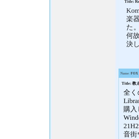
Title
Ko
楽器
た
何
決
Name:
FOX
Title:
全く
Lib
購入
Wi
21
音街