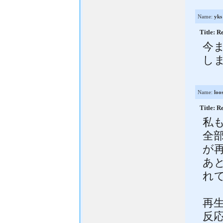
Name:
yks
Title
今
しま
Name:
loo
Title
私もA
全
が
あ
れ
再
反