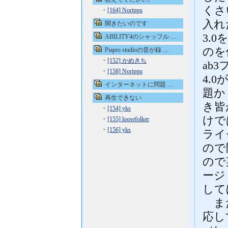
くさ
・
[164] Norippu
入れ
聞きたいのです
3.
ABILITY4のシャッフル ....
のを
Piapro studioの音が録 ....
・
[152] かめきち
ab
・
[158] Norippu
4.
インターネットに問題 ....
題か
再生できない
き皆
・
[154] yks
けで
・
[155] loosefolker
・
[156] yks
ライ
ので
ので
ージ
して
また
応し