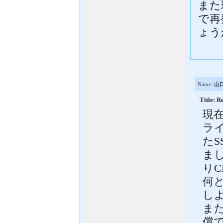
また
で再
ょう
Name:
山
Title
現在
ラ
たS
ま
り
何
し
ま
償