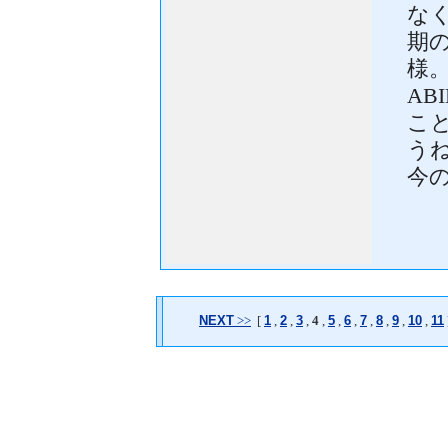
な
期
様。
AB
こ
う
今
NEXT
>>
[
1
,
2
,
3
,
4
,
5
,
6
,
7
,
8
,
9
,
10
,
11