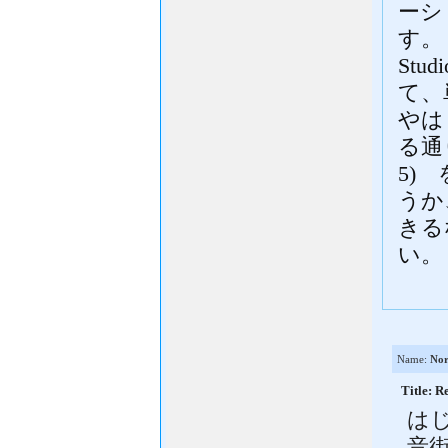
ーシ
す。
St
て、
やは
る通り
5)
うか
きる
い。
Name:
Nor
Title
は
音