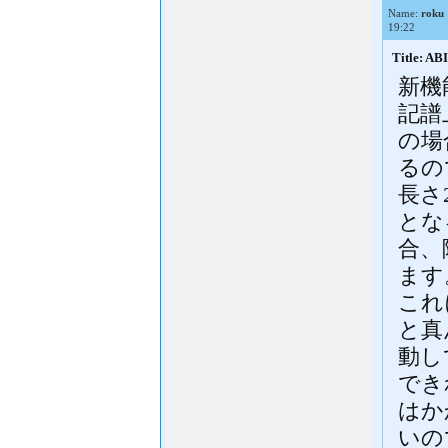
Name:
roku
19:22
Title:
新機
記譜
の場
るの
長さ2
とな
合、随
ます
これ
と真
動し
でき
はか
いの