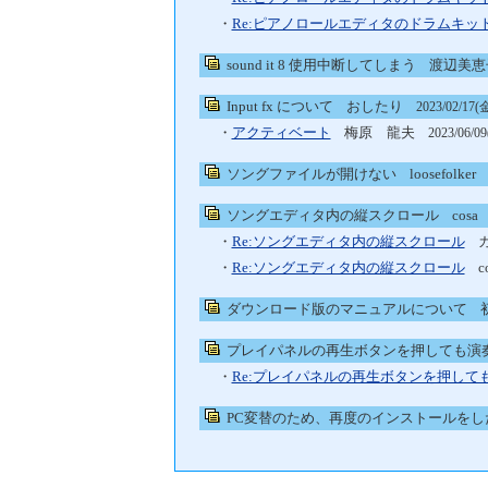
・
Re:ピアノロールエディタのドラムキッ
sound it 8 使用中断してしまう
渡辺美
Input fx について
おしたり
2023/02/17(金
・
アクティベート
梅原 龍夫
2023/06/09
ソングファイルが開けない
loosefolke
ソングエディタ内の縦スクロール
cos
・
Re:ソングエディタ内の縦スクロール
カ
・
Re:ソングエディタ内の縦スクロール
c
ダウンロード版のマニュアルについて
初
プレイパネルの再生ボタンを押しても演奏が始
・
Re:プレイパネルの再生ボタンを押しても演奏
PC変替のため、再度のインストールをし