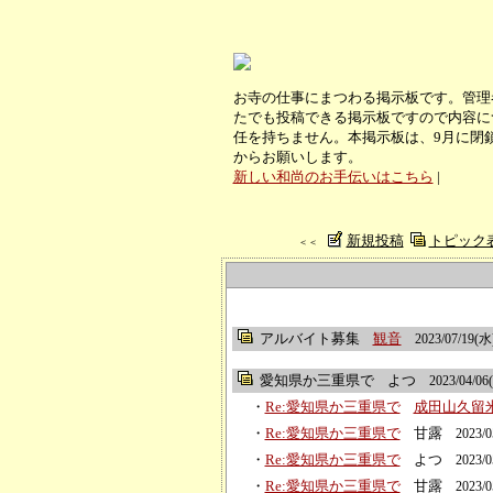
お寺の仕事にまつわる掲示板です。管理
たでも投稿できる掲示板ですので内容に
任を持ちません。本掲示板は、9月に閉
からお願いします。
新しい和尚のお手伝いはこちら
|
新規投稿
トピック
＜＜
アルバイト募集
観音
2023/07/19(水)
愛知県か三重県で
よつ
2023/04/06
・
Re:愛知県か三重県で
成田山久留
・
Re:愛知県か三重県で
甘露
2023/0
・
Re:愛知県か三重県で
よつ
2023/0
・
Re:愛知県か三重県で
甘露
2023/0