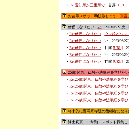
・
Re:愛知県か三重県で
甘露
[URL]
お盆等スポット助法致します
真言
僧侶になりたい
kn
2023/06/27(火) 1
・
Re:僧侶になりたい
ウマ娘どハマ
・
Re:僧侶になりたい
kn
2023/06/27
・
Re:僧侶になりたい
甘露
[URL]
2
・
Re:僧侶になりたい
kn
2023/06/29
・
Re:僧侶になりたい
甘露
[URL]
2
25歳 関東、仏教や法華経を学びたい
・
Re:25歳 関東、仏教や法華経を学
・
Re:25歳 関東、仏教や法華経を学
・
Re:25歳 関東、仏教や法華経を学
・
Re:25歳 関東、仏教や法華経を学
将来的に曹洞宗寺院の後継者になり
浄土真宗 非常勤・スポット募集し