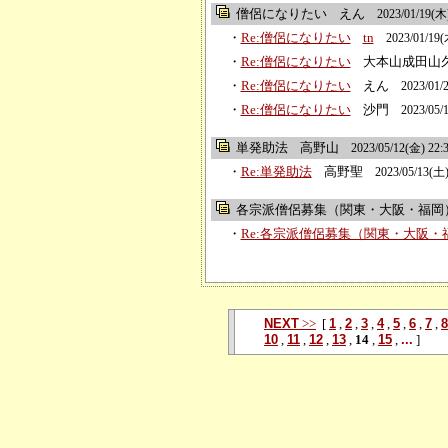
僧侶になりたい
えん
2023/01/19(木)
・
Re:僧侶になりたい
tn
2023/01/19(
・
Re:僧侶になりたい
大本山成田山
・
Re:僧侶になりたい
えん
2023/01/
・
Re:僧侶になりたい
沙門
2023/05/
単発助法
高野山
2023/05/12(金) 22:
・
Re:単発助法
高野聖
2023/05/13(土)
各宗派僧侶募集（関東・大阪・福岡
・
Re:各宗派僧侶募集（関東・大阪・
NEXT
>>
[
1
,
2
,
3
,
4
,
5
,
6
,
7
,
8
10
,
11
,
12
,
13
,
14
,
15
,
...
]