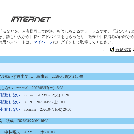
問点などを、お客様同士で解決、相談しあえるフォーラムです。「設定がう
を、詳しい人から回答やアドバイスをもらったり、過去の回答済みの内容か
稿用パスワードは、
マイページ
にログインして取得してください。
新規投稿
＜＜
0カーソル動かず再生で ....
編曲者
2026/04/16(木) 16:00
0が起動しない
reneual
2023/06/17(土) 16:08
e 10が起動しない
mouse
2023/12/12(火) 09:28
e 10が起動しない
Ａ/Ｎ
2025/04/26(土) 10:13
e 10が起動しない
noname
2026/04/01(水) 20:50
曳 秋成
2026/03/27(金) 16:39
？
中林昭夫
2022/03/17(木) 10:03