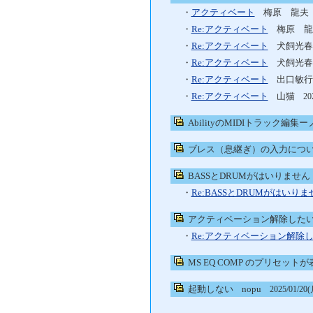
・
アクティベート
梅原 龍
・
Re:アクティベート
梅原 
・
Re:アクティベート
犬飼光
・
Re:アクティベート
犬飼光
・
Re:アクティベート
出口敏
・
Re:アクティベート
山猫
20
AbilityのMIDIトラック編集ー
ブレス（息継ぎ）の入力につ
BASSとDRUMがはいりません
・
Re:BASSとDRUMがはいりま
アクティベーション解除した
・
Re:アクティベーション解除
MS EQ COMP のプリセッ
起動しない
nopu
2025/01/20(