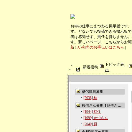
お寺の仕事にまつわる掲示板です。
す。どなたでも投稿できる掲示板で
者は感知せず、責任を持ちません。
す。新しいページ、こちらからお願
新しい和尚のお手伝いはこちら
|
トピック表
＜
新規投稿
示
＜
僧侶職員募集
・
[2038] 桂
役僧さん募集【尼僧さ ....
・
[1944] 幻住
・
[1999] かつさん
・
[2040] 貝
令和5年度〜真言 ....