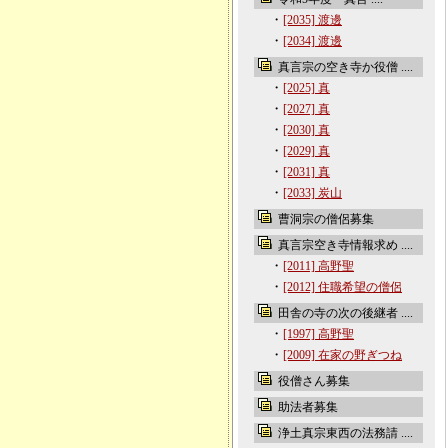
・
[2035] 渡邊
・
[2034] 渡邊
真言宗の空き寺か役僧 ....
・
[2025] 真
・
[2027] 真
・
[2030] 真
・
[2029] 真
・
[2031] 真
・
[2033] 炭山
曹洞宗の僧侶募集
真言宗空き寺情報求め ....
・
[2011] 高野聖
・
[2012] 住職希望の僧侶
田舎の寺の次の後継者 ....
・
[1997] 高野聖
・
[2009] 在家の野ぎつね
役僧さん募集
助法者募集
浄土真宗東西の法務請 ....