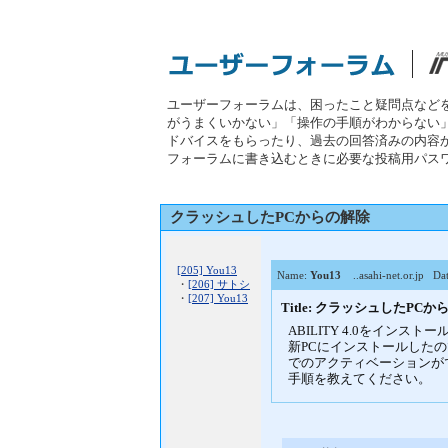
ユーザーフォーラムは、困ったこと疑問点など
がうまくいかない」「操作の手順がわからない
ドバイスをもらったり、過去の回答済みの内容
フォーラムに書き込むときに必要な投稿用パス
クラッシュしたPCからの解除
[205] You13
Name:
You13
..asahi-net.or.jp
Date
・
[206] サトシ
・
[207] You13
Title: クラッシュしたPC
ABILITY 4.0をインス
新PCにインストールしたの
でのアクティベーションが
手順を教えてください。