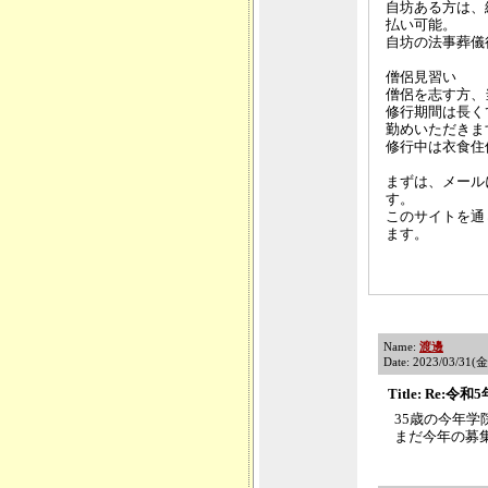
自坊ある方は、
払い可能。
自坊の法事葬儀
僧侶見習い
僧侶を志す方、
修行期間は長く
勤めいただきま
修行中は衣食住
まずは、メール
す。
このサイトを通
ます。
Name:
渡邊
Date: 2023/03/31(
Title: Re
35歳の今年
まだ今年の募