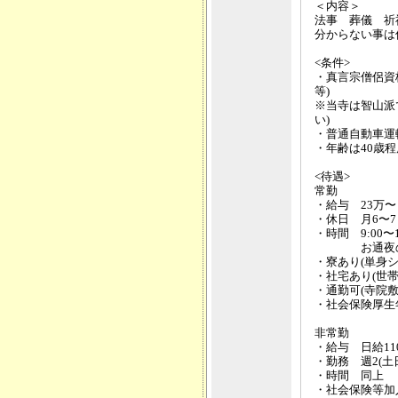
＜内容＞
法事 葬儀 祈
分からない事は
<条件>
・真言宗僧侶資
等)
※当寺は智山派
い)
・普通自動車運
・年齢は40歳程
<待遇>
常勤
・給与 23万〜
・休日 月6〜7
・時間 9:00〜1
お通夜の
・寮あり(単身シ
・社宅あり(世帯
・通勤可(寺院
・社会保険厚生
非常勤
・給与 日給1
・勤務 週2(土
・時間 同上
・社会保険等加