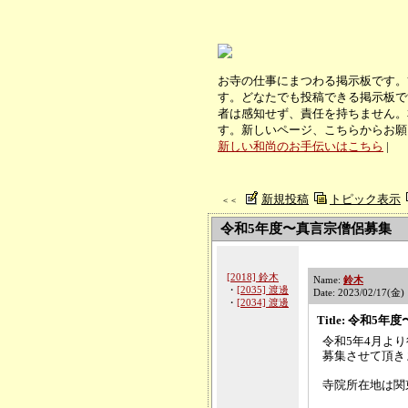
お寺の仕事にまつわる掲示板です。
す。どなたでも投稿できる掲示板で
者は感知せず、責任を持ちません。
す。新しいページ、こちらからお願
新しい和尚のお手伝いはこちら
|
新規投稿
トピック表示
＜＜
令和5年度〜真言宗僧侶募集
[2018] 鈴木
Name:
鈴木
・
[2035] 渡邊
Date: 2023/02/17(金)
・
[2034] 渡邊
Title: 令和5
令和5年4月よ
募集させて頂き
寺院所在地は関