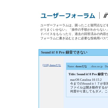
ユーザーフォーラムは、困ったこと疑問点など
がうまくいかない」「操作の手順がわからない
ドバイスをもらったり、過去の回答済みの内容
フォーラムに書き込むときに必要な投稿用パス
Sound it! 8 Pro 録音できない
[118] dameだな
Name:
dameだな
..dion.ne.jp
Dat
Title: Sound it! 8 Pro 
macOS Catalina 10.15.2
今までのSound it！７
ファイルは開き動作するが、Re
何度やり直してもダメ。こ