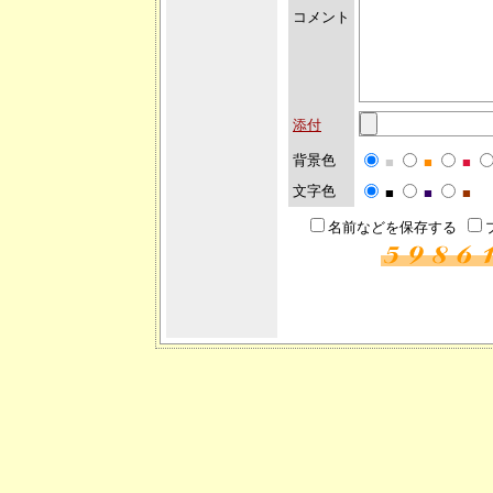
コメント
添付
背景色
■
■
■
文字色
■
■
■
名前などを保存する