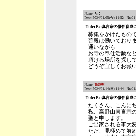
Name:
たく
Date: 2024/01/05(金) 11:52 No:21
Title: Re:真言宗の僧侶育
募集をかけたもの
普段は働いており
通いながら
お寺の奉仕活動な
頂ける場所を探し
どうぞ宜しくお願
Name:
高野聖
Date: 2024/01/14(日) 11:44 No:21
Title: Re:真言宗の僧侶育
たくさん、こんに
私、高野山真言宗
聖と申します。
ご出家される事大
ただ、見極めて努