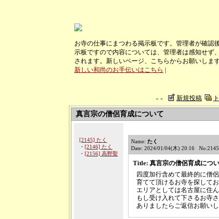
お寺の仕事にまつわる掲示板です。管理者が確認
示板ですので内容については、管理者は感知せず、
されます。新しいページ、こちらからお願いしま
新しい和尚のお手伝いはこちら
|
新規投稿
＜＜
真言宗の僧侶育成について
[2145] たく
Name:
たく
・
[2146] たく
Date: 2024/01/04(木) 20:16 No:2145
・
[2156] 高野聖
Title: 真言宗の僧侶育成につ
四度加行含めて最終的に僧侶
育てて頂けるお寺を探してお
エリアとしては名古屋に住ん
もし受け入れて下さるお寺さ
ありましたらご返信お願いし