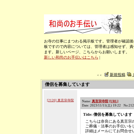
お寺の仕事にまつわる掲示板です。管理者が確認後
板ですので内容については、管理者は感知せず、責
ます。新しいページ、こちらからお願いします。
新しい和尚のお手伝いはこちら
|
新規投稿
＜＜
僧侶を募集しています
[2120] 真言宗寺院
Name:
真言宗寺院
[URL]
Date: 2023/11/11(土) 19:22 No:21
Title: 僧侶を募集しています
こちらは奈良にある真言宗
ご葬儀・法事のお手伝いを
詳細はメールにてお問合せ