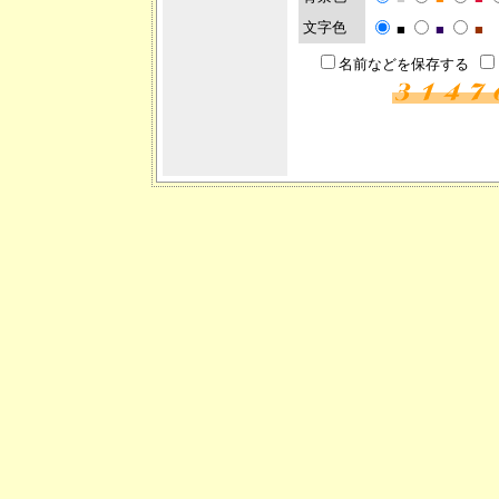
文字色
■
■
■
名前などを保存する