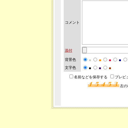
コメント
添付
背景色
■
■
■
■
文字色
■
■
■
名前などを保存する
プレビ
左の