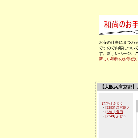
お寺の仕事にまつわ
ですので内容につい
す。新しいページ、
新しい和尚のお手伝
【大阪兵庫京都】
[2282] ふどう
・
[2283] 江尻慶之
・
[2301] 覚円
・
[2349] ふどう