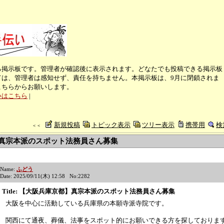
る掲示板です。管理者が確認後に表示されます。どなたでも投稿できる掲示板
ては、管理者は感知せず、責任を持ちません。本掲示板は、9月に閉鎖されま
こちらからお願いします。
いはこちら
|
新規投稿
トピック表示
ツリー表示
携帯用
検
＜＜
真宗本派のスポット法務員さん募集
Name:
ふどう
Date: 2025/09/11(木) 12:58 No:2282
Title: 【大阪兵庫京都】真宗本派のスポット法務員さん募集
大阪を中心に活動している兵庫県の本願寺派寺院です。
関西にて通夜、葬儀、法事をスポット的にお願いできる方を探しておりま