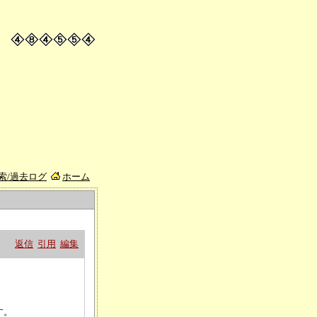
索/過去ログ
ホーム
返信
引用
編集
す。