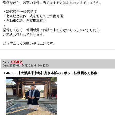
恐縮ながら、以下の条件に当てはまる方はおられますでしょうか。
・20代後半〜40代半ば
・七条など衣体一式そちらでご準備可能
・自動車免許、自家用車有り
・
堅苦しくなく、仲間感覚でお話出来る方がいらっしゃいましたら
ご連絡お待ちしております。
どうぞ宜しくお願い申し上げます。
Name:
江尻慶之
Date: 2025/09/15(月) 22:46 No:2283
Title: Re:【大阪兵庫京都】真宗本派のスポット法務員さん募集