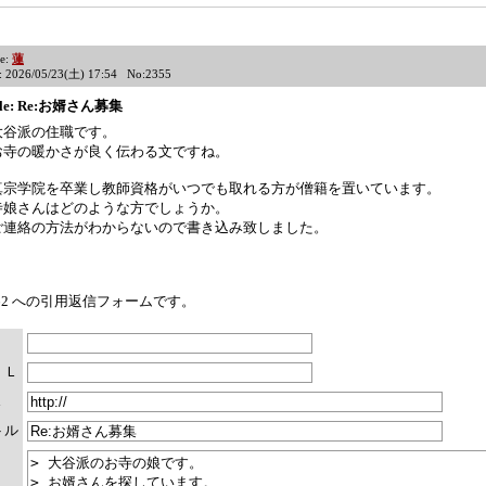
e:
蓮
: 2026/05/23(土) 17:54 No:2355
tle: Re:お婿さん募集
大谷派の住職です。
お寺の暖かさが良く伝わる文ですね。
真宗学院を卒業し教師資格がいつでも取れる方が僧籍を置いています。
寺娘さんはどのような方でしょうか。
ご連絡の方法がわからないので書き込み致しました。
2262 への引用返信フォームです。
ＩＬ
Ｌ
トル