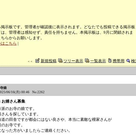
る掲示板です。管理者が確認後に表示されます。どなたでも投稿できる掲示板
ては、管理者は感知せず、責任を持ちません。本掲示板は、9月に閉鎖されま
こちらからお願いします。
いはこちら
|
新規投稿
ツリー表示
一覧表示
携帯用
検
＜＜
寺娘
2025/06/16(月) 00:46 No:2262
le: お婿さん募集
谷派のお寺の娘です。
婿さんを探しています。
海道の田舎ですが都会にはない良さや、本当に素敵な檀家さんが
慢のお寺です。
になった方がいましたらご連絡ください。