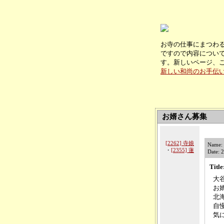
お寺の仕事にまつわ
ですので内容につい
す。新しいページ、
新しい和尚のお手伝
お婿さん募集
[2262] 寺娘
Name:
・
[2355] 蓮
Date: 
Tit
大
お
北
自
気