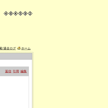
索/過去ログ
ホーム
返信
引用
編集